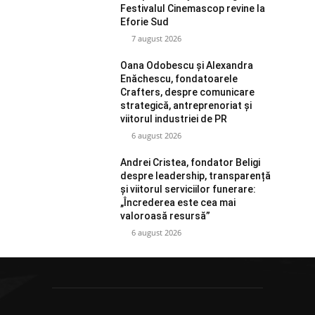
Festivalul Cinemascop revine la
Eforie Sud
7 august 2026
Oana Odobescu și Alexandra
Enăchescu, fondatoarele
Crafters, despre comunicare
strategică, antreprenoriat și
viitorul industriei de PR
6 august 2026
Andrei Cristea, fondator Beligi
despre leadership, transparență
și viitorul serviciilor funerare:
„Încrederea este cea mai
valoroasă resursă”
6 august 2026