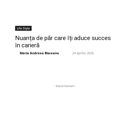
Life Style
Nuanța de păr care îți aduce succes
în carieră
Maria Andreea Bisceanu
-
24 aprilie 2026
- Advertisment -