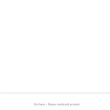
ACASA
DESPRE
CAREERS
BUSI
Etichete
Rețea medicală privată