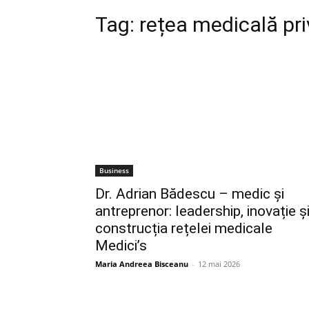
Tag:
rețea medicală pr
Business
Dr. Adrian Bădescu – medic și
antreprenor: leadership, inovație ș
construcția rețelei medicale
Medici’s
Maria Andreea Bisceanu
-
12 mai 2026