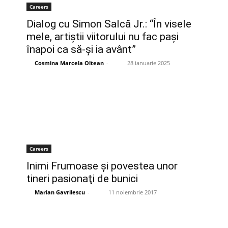
Careers
Dialog cu Simon Salcă Jr.: “În visele
mele, artiștii viitorului nu fac pași
înapoi ca să-și ia avânt”
Cosmina Marcela Oltean
-
28 ianuarie 2025
Careers
Inimi Frumoase şi povestea unor
tineri pasionaţi de bunici
Marian Gavrilescu
-
11 noiembrie 2017