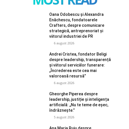
Oana Odobescu și Alexandra
Enăchescu, fondatoarele
Crafters, despre comunicare
strategică, antreprenoriat și
viitorul industriei de PR
6 august 2026
Andrei Cristea, fondator Beligi
despre leadership, transparență
și viitorul serviciilor funerare:
„Încrederea este cea mai
valoroasă resursă”
6 august 2026
Gheorghe Piperea despre
leadership, justiție și inteligența
artificială: „Nu te teme de eșec,
îndrăznește.”
5 august 2026
Ana Maria Ruiu despre