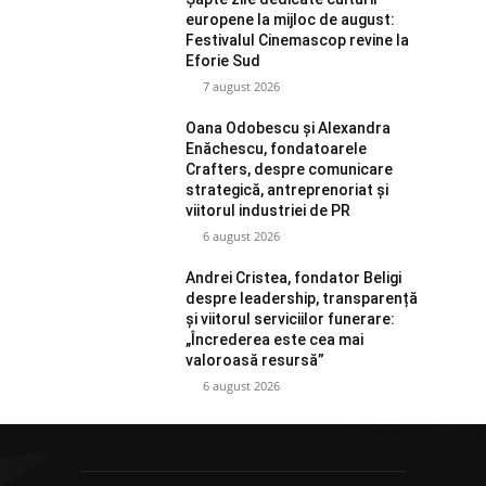
europene la mijloc de august:
Festivalul Cinemascop revine la
Eforie Sud
7 august 2026
Oana Odobescu și Alexandra
Enăchescu, fondatoarele
Crafters, despre comunicare
strategică, antreprenoriat și
viitorul industriei de PR
6 august 2026
Andrei Cristea, fondator Beligi
despre leadership, transparență
și viitorul serviciilor funerare:
„Încrederea este cea mai
valoroasă resursă”
6 august 2026