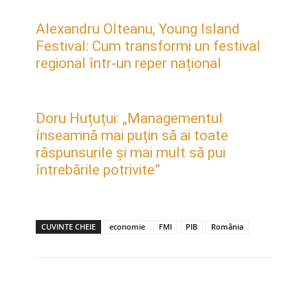
Alexandru Olteanu, Young Island
Festival: Cum transformi un festival
regional într-un reper național
Doru Huțuțui: „Managementul
înseamnă mai puțin să ai toate
răspunsurile și mai mult să pui
întrebările potrivite”
CUVINTE CHEIE
economie
FMI
PIB
România