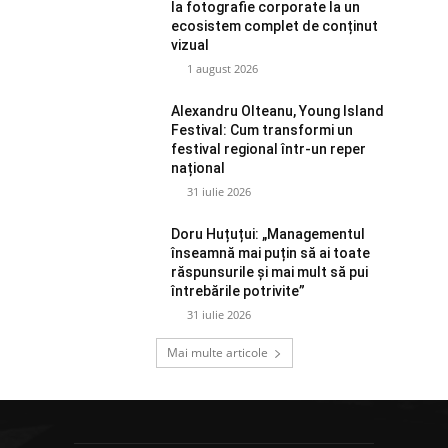
la fotografie corporate la un
ecosistem complet de conținut
vizual
1 august 2026
Alexandru Olteanu, Young Island
Festival: Cum transformi un
festival regional într-un reper
național
31 iulie 2026
Doru Huțuțui: „Managementul
înseamnă mai puțin să ai toate
răspunsurile și mai mult să pui
întrebările potrivite”
31 iulie 2026
Mai multe articole