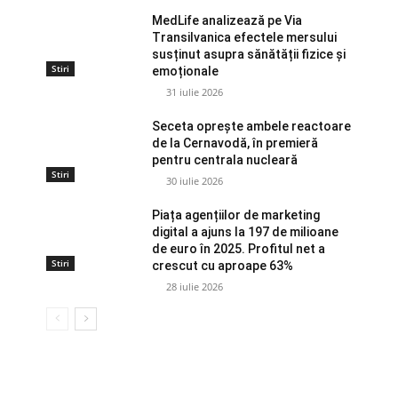
MedLife analizează pe Via
Transilvanica efectele mersului
susținut asupra sănătății fizice și
Stiri
emoționale
31 iulie 2026
Seceta oprește ambele reactoare
de la Cernavodă, în premieră
pentru centrala nucleară
Stiri
30 iulie 2026
Piața agențiilor de marketing
digital a ajuns la 197 de milioane
de euro în 2025. Profitul net a
Stiri
crescut cu aproape 63%
28 iulie 2026