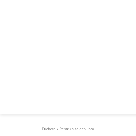
ACASA
DESPRE
CAREERS
BUSI
Etichete
Pentru a se echilibra