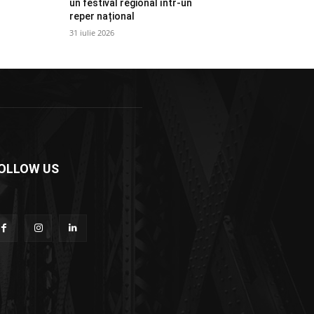
un festival regional într-un
reper național
31 iulie 2026
OLLOW US