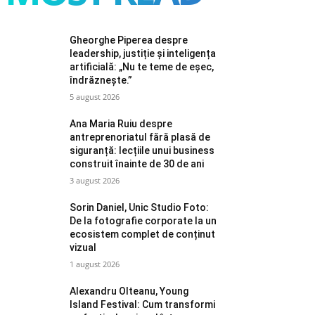
Gheorghe Piperea despre
leadership, justiție și inteligența
artificială: „Nu te teme de eșec,
îndrăznește.”
5 august 2026
Ana Maria Ruiu despre
antreprenoriatul fără plasă de
siguranță: lecțiile unui business
construit înainte de 30 de ani
3 august 2026
Sorin Daniel, Unic Studio Foto:
De la fotografie corporate la un
ecosistem complet de conținut
vizual
1 august 2026
Alexandru Olteanu, Young
Island Festival: Cum transformi