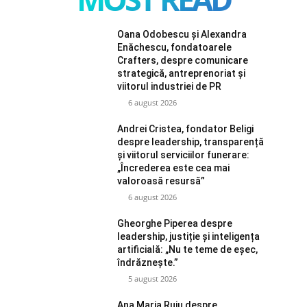
Oana Odobescu și Alexandra
Enăchescu, fondatoarele
Crafters, despre comunicare
strategică, antreprenoriat și
viitorul industriei de PR
6 august 2026
Andrei Cristea, fondator Beligi
despre leadership, transparență
și viitorul serviciilor funerare:
„Încrederea este cea mai
valoroasă resursă”
6 august 2026
Gheorghe Piperea despre
leadership, justiție și inteligența
artificială: „Nu te teme de eșec,
îndrăznește.”
5 august 2026
Ana Maria Ruiu despre