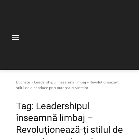
Etichete
Leadershipul înseamnă limbaj – Revoluționează-ți
stilul de a conduce prin puterea cuvintelor!
Tag:
Leadershipul
înseamnă limbaj –
Revoluționează-ți stilul de