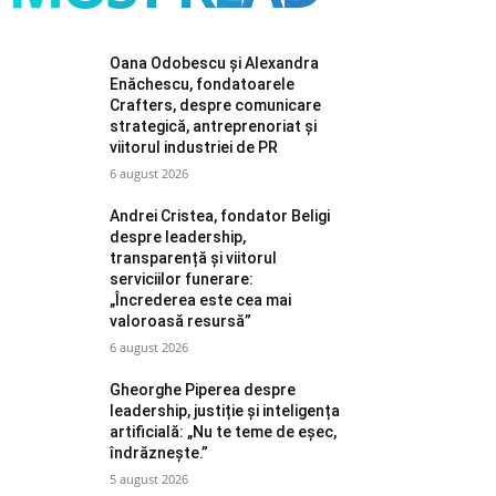
Oana Odobescu și Alexandra
Enăchescu, fondatoarele
Crafters, despre comunicare
strategică, antreprenoriat și
viitorul industriei de PR
6 august 2026
Andrei Cristea, fondator Beligi
despre leadership,
transparență și viitorul
serviciilor funerare:
„Încrederea este cea mai
valoroasă resursă”
6 august 2026
Gheorghe Piperea despre
leadership, justiție și inteligența
artificială: „Nu te teme de eșec,
îndrăznește.”
5 august 2026