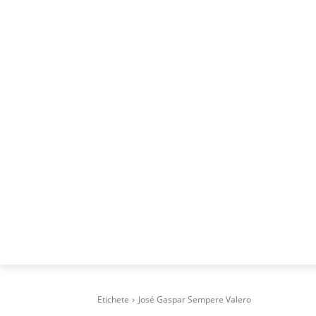
ACASA
DESPRE
CAREERS
BUSI
Etichete
José Gaspar Sempere Valero