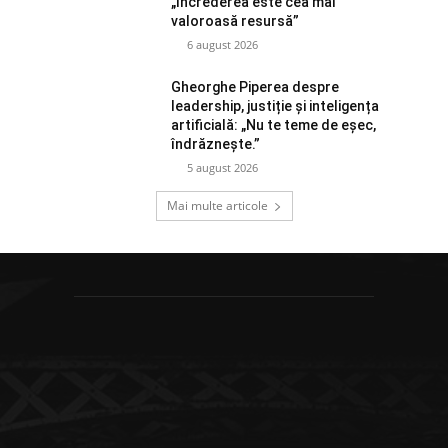
„Încrederea este cea mai
valoroasă resursă”
6 august 2026
Gheorghe Piperea despre
leadership, justiție și inteligența
artificială: „Nu te teme de eșec,
îndrăznește.”
5 august 2026
Mai multe articole