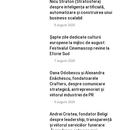
Nicu Straton (Stratosfera)
despre inteligența artificială,
automatizare și construirea unui
business scalabil
8 august 2026
Șapte zile dedicate culturii
europene la mijloc de august:
Festivalul Cinemascop revine la
Eforie Sud
7 august 2026
Oana Odobescu și Alexandra
Enăchescu, fondatoarele
Crafters, despre comunicare
strategică, antreprenoriat și
viitorul industriei de PR
6 august 2026
Andrei Cristea, fondator Beligi
despre leadership, transparență
și viitorul serviciilor funerare: