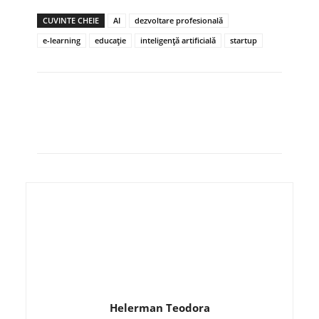
CUVINTE CHEIE
AI
dezvoltare profesională
e-learning
educație
inteligență artificială
startup
Helerman Teodora