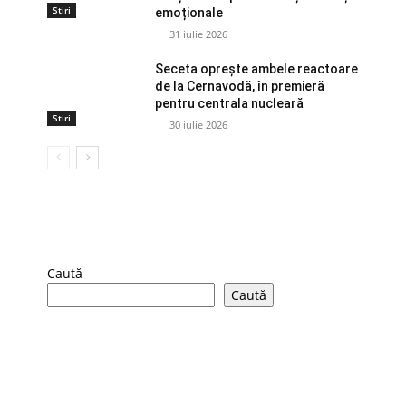
Stiri
emoționale
31 iulie 2026
Seceta oprește ambele reactoare
de la Cernavodă, în premieră
pentru centrala nucleară
Stiri
30 iulie 2026
Caută
Caută