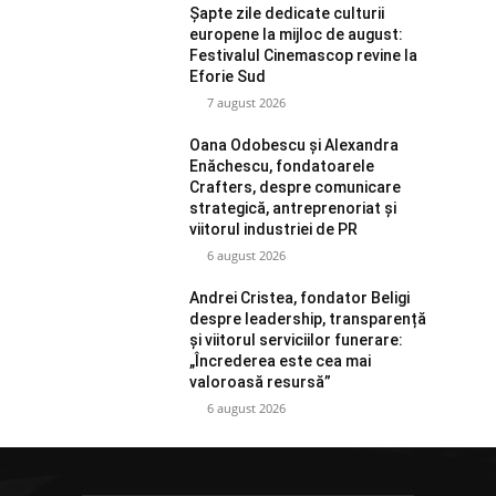
Șapte zile dedicate culturii
europene la mijloc de august:
Festivalul Cinemascop revine la
Eforie Sud
7 august 2026
Oana Odobescu și Alexandra
Enăchescu, fondatoarele
Crafters, despre comunicare
strategică, antreprenoriat și
viitorul industriei de PR
6 august 2026
Andrei Cristea, fondator Beligi
despre leadership, transparență
și viitorul serviciilor funerare:
„Încrederea este cea mai
valoroasă resursă”
6 august 2026