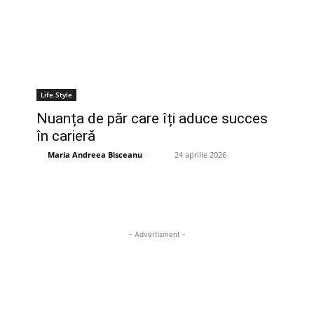
Life Style
Nuanța de păr care îți aduce succes
în carieră
Maria Andreea Bisceanu
-
24 aprilie 2026
- Advertisment -