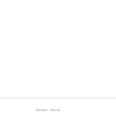
ACASA
DESPRE
CAREERS
BUSI
Etichete
Decizii