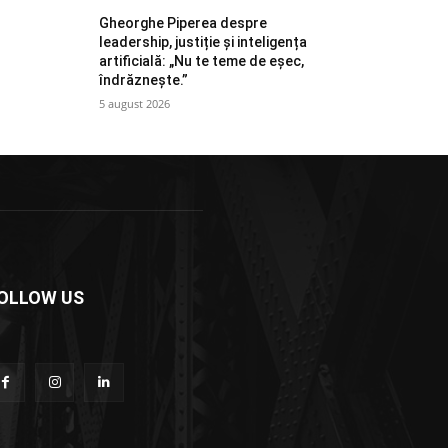
Gheorghe Piperea despre
leadership, justiție și inteligența
artificială: „Nu te teme de eșec,
îndrăznește.”
5 august 2026
OLLOW US