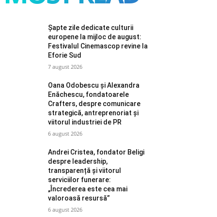
Șapte zile dedicate culturii
europene la mijloc de august:
Festivalul Cinemascop revine la
Eforie Sud
7 august 2026
Oana Odobescu și Alexandra
Enăchescu, fondatoarele
Crafters, despre comunicare
strategică, antreprenoriat și
viitorul industriei de PR
6 august 2026
Andrei Cristea, fondator Beligi
despre leadership,
transparență și viitorul
serviciilor funerare:
„Încrederea este cea mai
valoroasă resursă”
6 august 2026