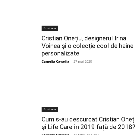
Business
Cristian Onețiu, designerul Irina
Voinea și o colecție cool de haine
personalizate
Camelia Cavadia
-
27 mai 2020
Business
Cum s-au descurcat Cristian Oneț
și Life Care în 2019 față de 2018
Camelia Cavadia
-
18 februarie 2020