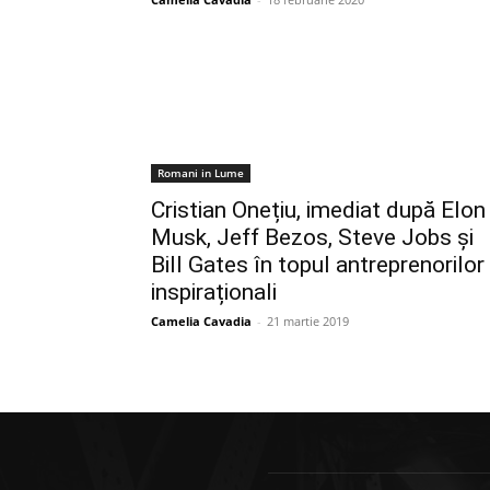
Romani in Lume
Cristian Onețiu, imediat după Elon
Musk, Jeff Bezos, Steve Jobs și
Bill Gates în topul antreprenorilor
inspiraționali
Camelia Cavadia
-
21 martie 2019