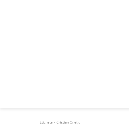
ACASA
DESPRE
CAREERS
BUSI
Etichete
Cristian Onețiu