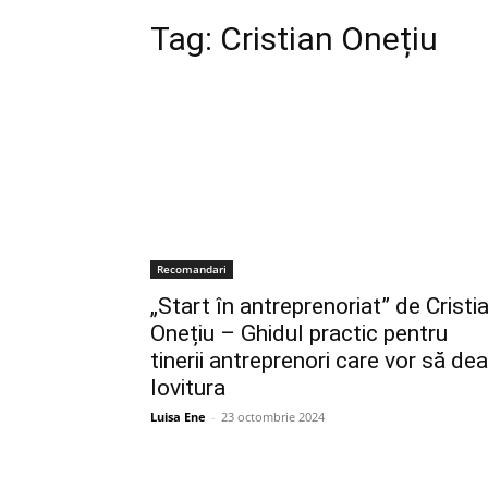
Tag:
Cristian Onețiu
Recomandari
„Start în antreprenoriat” de Cristi
Onețiu – Ghidul practic pentru
tinerii antreprenori care vor să dea
lovitura
Luisa Ene
-
23 octombrie 2024