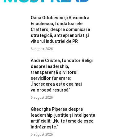
Oana Odobescu și Alexandra
Enăchescu, fondatoarele
Crafters, despre comunicare
strategică, antreprenoriat și
viitorul industriei de PR
6 august 2026
Andrei Cristea, fondator Beligi
despre leadership,
transparență și viitorul
serviciilor funerare:
„Încrederea este cea mai
valoroasă resursă”
6 august 2026
Gheorghe Piperea despre
leadership, justiție și inteligența
artificială: „Nu te teme de eșec,
îndrăznește.”
5 august 2026