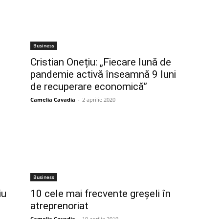
Business
Cristian Onețiu: „Fiecare lună de
pandemie activă înseamnă 9 luni
de recuperare economică”
Camelia Cavadia
-
2 aprilie 2020
Business
iu
10 cele mai frecvente greșeli în
?
atreprenoriat
Camelia Cavadia
-
10 aprilie 2019