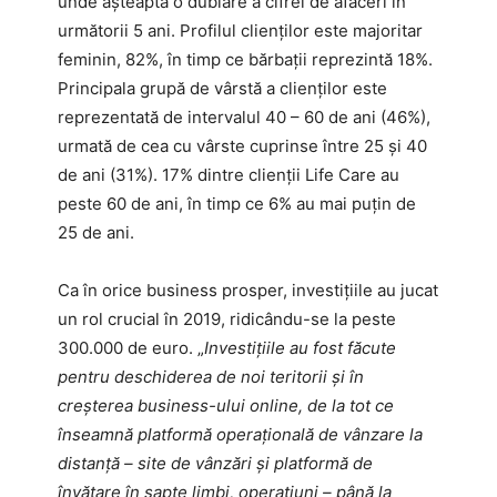
unde așteaptă o dublare a cifrei de afaceri în
următorii 5 ani. Profilul clienților este majoritar
feminin, 82%, în timp ce bărbații reprezintă 18%.
Principala grupă de vârstă a clienților este
reprezentată de intervalul 40 – 60 de ani (46%),
urmată de cea cu vârste cuprinse între 25 și 40
de ani (31%). 17% dintre clienții Life Care au
peste 60 de ani, în timp ce 6% au mai puțin de
25 de ani.
Ca în orice business prosper, investițiile au jucat
un rol crucial în 2019, ridicându-se la peste
300.000 de euro. „
Investițiile au fost făcute
pentru deschiderea de noi teritorii și în
creșterea business-ului online, de la tot ce
înseamnă platformă operațională de vânzare la
distanță – site de vânzări și platformă de
învățare în șapte limbi, operațiuni – până la