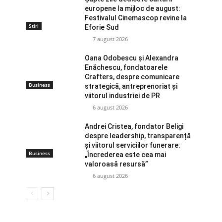
europene la mijloc de august:
Festivalul Cinemascop revine la
Stiri
Eforie Sud
7 august 2026
Oana Odobescu și Alexandra
Enăchescu, fondatoarele
Crafters, despre comunicare
Business
strategică, antreprenoriat și
viitorul industriei de PR
6 august 2026
Andrei Cristea, fondator Beligi
despre leadership, transparență
și viitorul serviciilor funerare:
Business
„Încrederea este cea mai
valoroasă resursă”
6 august 2026