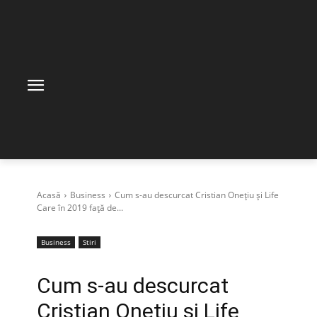
Acasă
Business
Cum s-au descurcat Cristian Onețiu și Life
Care în 2019 față de...
Business
Stiri
Cum s-au descurcat
Cristian Onețiu și Life