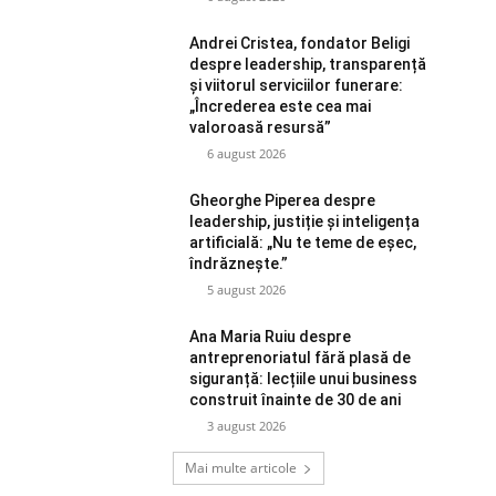
Andrei Cristea, fondator Beligi
despre leadership, transparență
și viitorul serviciilor funerare:
„Încrederea este cea mai
valoroasă resursă”
6 august 2026
Gheorghe Piperea despre
leadership, justiție și inteligența
artificială: „Nu te teme de eșec,
îndrăznește.”
5 august 2026
Ana Maria Ruiu despre
antreprenoriatul fără plasă de
siguranță: lecțiile unui business
construit înainte de 30 de ani
3 august 2026
Mai multe articole