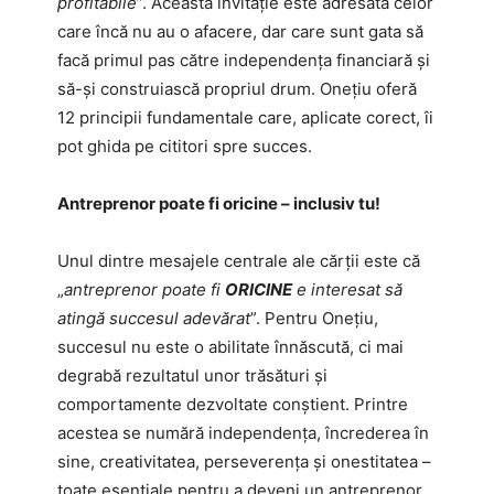
profitabile
”. Această invitație este adresată celor
care încă nu au o afacere, dar care sunt gata să
facă primul pas către independența financiară și
să-și construiască propriul drum. Onețiu oferă
12 principii fundamentale care, aplicate corect, îi
pot ghida pe cititori spre succes.
Antreprenor poate fi oricine – inclusiv tu!
Unul dintre mesajele centrale ale cărții este că
„
antreprenor poate fi
ORICINE
e interesat să
atingă succesul adevărat
”. Pentru Onețiu,
succesul nu este o abilitate înnăscută, ci mai
degrabă rezultatul unor trăsături și
comportamente dezvoltate conștient. Printre
acestea se numără independența, încrederea în
sine, creativitatea, perseverența și onestitatea –
toate esențiale pentru a deveni un antreprenor