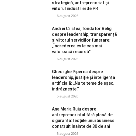
strategică, antreprenoriat și
viitorul industriei de PR
6 august 2026
Andrei Cristea, fondator Beligi
despre leadership, transparență
și viitorul serviciilor funerare:
„Încrederea este cea mai
valoroasă resursă”
6 august 2026
Gheorghe Piperea despre
leadership, justiție și inteligența
artificială: „Nu te teme de eșec,
îndrăznește.”
5 august 2026
Ana Maria Ruiu despre
antreprenoriatul fără plasă de
siguranță: lecțiile unui business
construit înainte de 30 de ani
3 august 2026