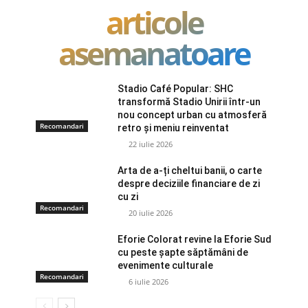
articole
asemanatoare
Stadio Café Popular: SHC
transformă Stadio Unirii într-un
nou concept urban cu atmosferă
Recomandari
retro și meniu reinventat
22 iulie 2026
Arta de a-ți cheltui banii, o carte
despre deciziile financiare de zi
cu zi
Recomandari
20 iulie 2026
Eforie Colorat revine la Eforie Sud
cu peste șapte săptămâni de
evenimente culturale
Recomandari
6 iulie 2026