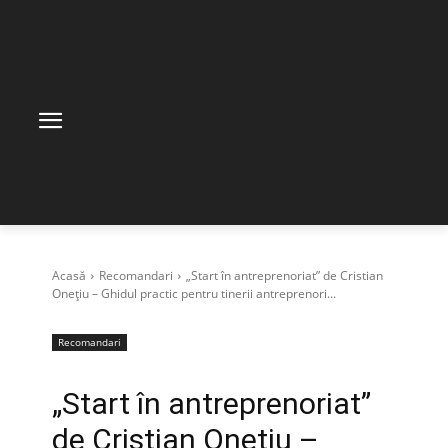
Acasă
Recomandari
„Start în antreprenoriat” de Cristian
Onețiu – Ghidul practic pentru tinerii antreprenori...
Recomandari
„Start în antreprenoriat”
de Cristian Onețiu –