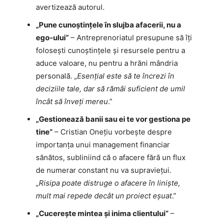
avertizează autorul.
„Pune cunoștințele în slujba afacerii, nu a
ego-ului”
– Antreprenoriatul presupune să îți
folosești cunoștințele și resursele pentru a
aduce valoare, nu pentru a hrăni mândria
personală. „
Esențial este să te încrezi în
deciziile tale, dar să rămâi suficient de umil
încât să înveți mereu
.”
„Gestionează banii sau ei te vor gestiona pe
tine”
– Cristian Onețiu vorbește despre
importanța unui management financiar
sănătos, subliniind că o afacere fără un flux
de numerar constant nu va supraviețui.
„
Risipa poate distruge o afacere în liniște,
mult mai repede decât un proiect eșuat
.”
„Cucerește mintea și inima clientului”
–