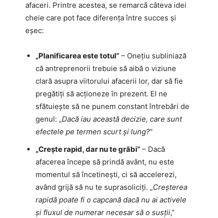
afaceri. Printre acestea, se remarcă câteva idei
cheie care pot face diferența între succes și
eșec:
„Planificarea este totul”
– Onețiu subliniază
că antreprenorii trebuie să aibă o viziune
clară asupra viitorului afacerii lor, dar să fie
pregătiți să acționeze în prezent. El ne
sfătuiește să ne punem constant întrebări de
genul: „
Dacă iau această decizie, care sunt
efectele pe termen scurt și lung?
”
„Crește rapid, dar nu te grăbi”
– Dacă
afacerea începe să prindă avânt, nu este
momentul să încetinești, ci să accelerezi,
având grijă să nu te suprasoliciți. „
Creșterea
rapidă poate fi o capcană dacă nu ai activele
și fluxul de numerar necesar să o susții
,”