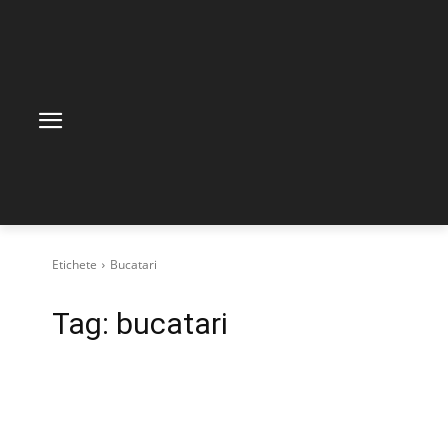
Etichete
Bucatari
Tag:
bucatari