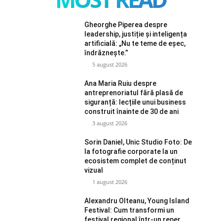
Gheorghe Piperea despre
leadership, justiție și inteligența
artificială: „Nu te teme de eșec,
îndrăznește.”
5 august 2026
Ana Maria Ruiu despre
antreprenoriatul fără plasă de
siguranță: lecțiile unui business
construit înainte de 30 de ani
3 august 2026
Sorin Daniel, Unic Studio Foto: De
la fotografie corporate la un
ecosistem complet de conținut
vizual
1 august 2026
Alexandru Olteanu, Young Island
Festival: Cum transformi un
festival regional într-un reper