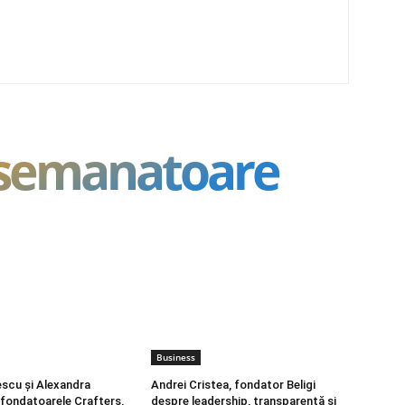
asemanatoare
Business
scu și Alexandra
Andrei Cristea, fondator Beligi
fondatoarele Crafters,
despre leadership, transparență și