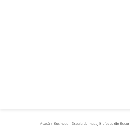
ACASA
DESPRE
CAREERS
BUSI
Acasă
Business
Scoala de masaj Biofocus din Bucure