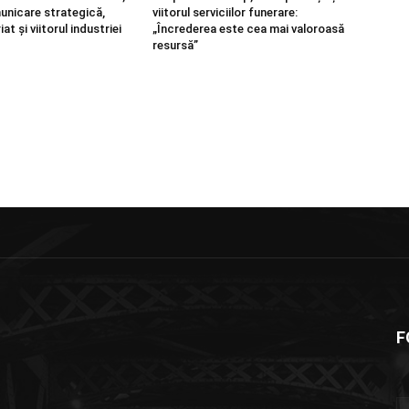
nicare strategică,
viitorul serviciilor funerare:
at și viitorul industriei
„Încrederea este cea mai valoroasă
resursă”
F