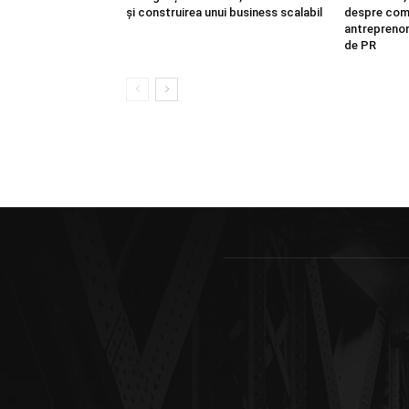
și construirea unui business scalabil
despre comu
antreprenori
de PR