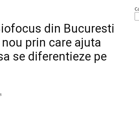
C
iofocus din Bucuresti
nou prin care ajuta
 sa se diferentieze pe
8