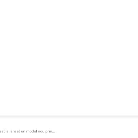
NESS
FRACTIONAL
SPECIAL GUEST
PUBLICITATE
sti a lansat un modul nou prin...