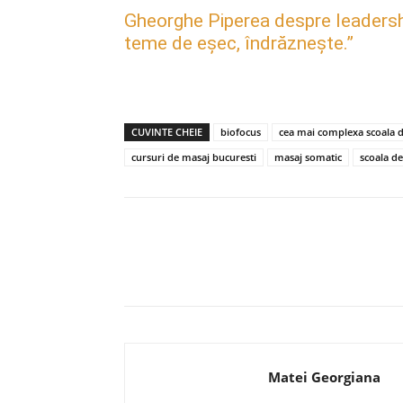
Gheorghe Piperea despre leadership, 
teme de eșec, îndrăznește.”
CUVINTE CHEIE
biofocus
cea mai complexa scoala 
cursuri de masaj bucuresti
masaj somatic
scoala d
Acțiune
Matei Georgiana