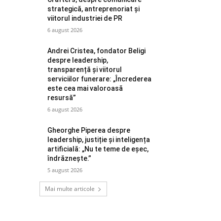
strategică, antreprenoriat și
viitorul industriei de PR
6 august 2026
Andrei Cristea, fondator Beligi
despre leadership,
transparență și viitorul
serviciilor funerare: „Încrederea
este cea mai valoroasă
resursă”
6 august 2026
Gheorghe Piperea despre
leadership, justiție și inteligența
artificială: „Nu te teme de eșec,
îndrăznește.”
5 august 2026
Mai multe articole