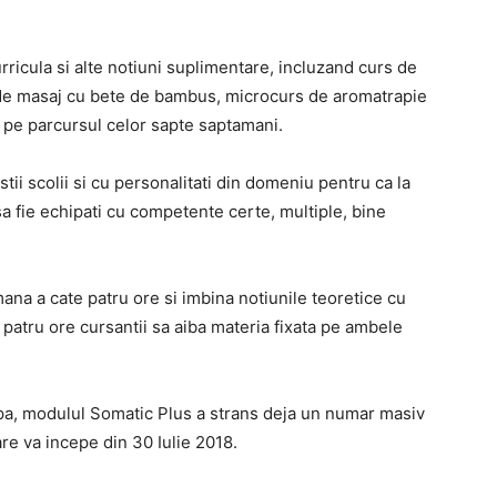
rricula si alte notiuni suplimentare, incluzand curs de
e de masaj cu bete de bambus, microcurs de aromatrapie
c pe parcursul celor sapte saptamani.
ii scolii si cu personalitati din domeniu pentru ca la
sa fie echipati cu competente certe, multiple, bine
mana a cate patru ore si imbina notiunile teoretice cu
or patru ore cursantii sa aiba materia fixata pe ambele
pa, modulul Somatic Plus a strans deja un numar masiv
are va incepe din 30 Iulie 2018.