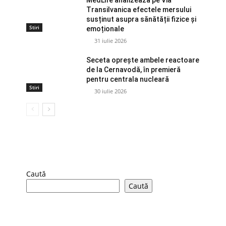
MedLife analizează pe Via
Transilvanica efectele mersului
susținut asupra sănătății fizice și
Stiri
emoționale
31 iulie 2026
Seceta oprește ambele reactoare
de la Cernavodă, în premieră
pentru centrala nucleară
Stiri
30 iulie 2026
Caută
Caută