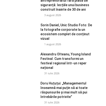
antreprenoriatul fără plasă de
siguranță: lecțiile unui business
construit înainte de 30 de ani
3 august 2026
Sorin Daniel, Unic Studio Foto: De
la fotografie corporate la un
ecosistem complet de conținut
vizual
1 august 2026
Alexandru Olteanu, Young Island
Festival: Cum transformi un
festival regional într-un reper
național
31 iulie 2026
Doru Huțuțui: „Managementul
înseamnă mai puțin să ai toate
răspunsurile și mai mult să pui
întrebările potrivite”
31 iulie 2026