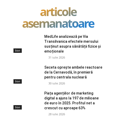
articole
asemanatoare
MedLife analizează pe Via
Transilvanica efectele mersului
susținut asupra sănătății fizice și
Stiri
emoționale
31 iulie 2026
Seceta oprește ambele reactoare
de la Cernavodă, în premieră
pentru centrala nucleară
Stiri
30 iulie 2026
Piața agențiilor de marketing
digital a ajuns la 197 de milioane
de euro în 2025. Profitul net a
Stiri
crescut cu aproape 63%
28 iulie 2026