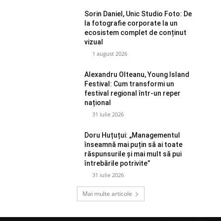
Sorin Daniel, Unic Studio Foto: De
la fotografie corporate la un
ecosistem complet de conținut
vizual
1 august 2026
Alexandru Olteanu, Young Island
Festival: Cum transformi un
festival regional într-un reper
național
31 iulie 2026
Doru Huțuțui: „Managementul
înseamnă mai puțin să ai toate
răspunsurile și mai mult să pui
întrebările potrivite”
31 iulie 2026
Mai multe articole