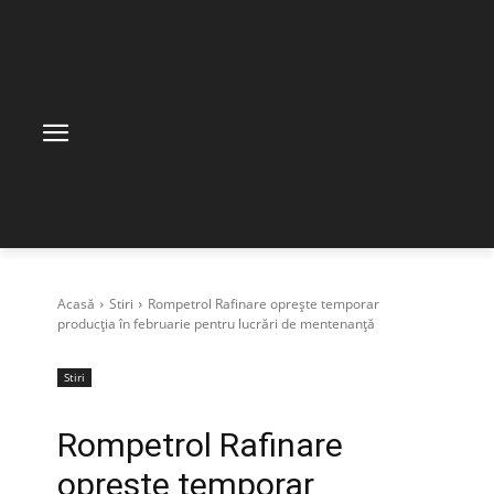
Acasă
Stiri
Rompetrol Rafinare oprește temporar
producția în februarie pentru lucrări de mentenanță
Stiri
Rompetrol Rafinare
oprește temporar