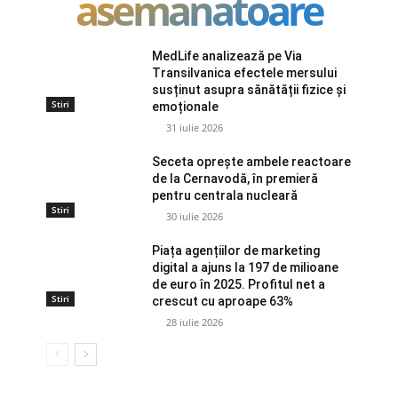
asemanatoare
MedLife analizează pe Via
Transilvanica efectele mersului
susținut asupra sănătății fizice și
Stiri
emoționale
31 iulie 2026
Seceta oprește ambele reactoare
de la Cernavodă, în premieră
pentru centrala nucleară
Stiri
30 iulie 2026
Piața agențiilor de marketing
digital a ajuns la 197 de milioane
de euro în 2025. Profitul net a
Stiri
crescut cu aproape 63%
28 iulie 2026