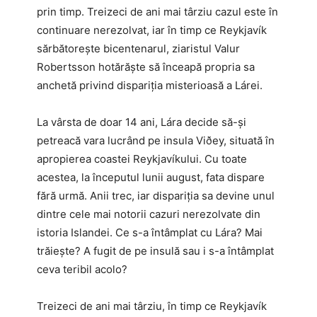
prin timp. Treizeci de ani mai târziu cazul este în
continuare nerezolvat, iar în timp ce Reykjavík
sărbătorește bicentenarul, ziaristul Valur
Robertsson hotărăște să înceapă propria sa
anchetă privind dispariția misterioasă a Lárei.
La vârsta de doar 14 ani, Lára decide să-și
petreacă vara lucrând pe insula Viðey, situată în
apropierea coastei Reykjavíkului. Cu toate
acestea, la începutul lunii august, fata dispare
fără urmă. Anii trec, iar dispariția sa devine unul
dintre cele mai notorii cazuri nerezolvate din
istoria Islandei. Ce s-a întâmplat cu Lára? Mai
trăiește? A fugit de pe insulă sau i s-a întâmplat
ceva teribil acolo?
Treizeci de ani mai târziu, în timp ce Reykjavík