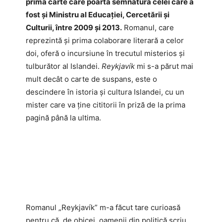
prima carte care poartă semnătura celei care a
fost și Ministru al Educației, Cercetării și
Culturii, între 2009 și 2013.
Romanul, care
reprezintă și prima colaborare literară a celor
doi, oferă o incursiune în trecutul misterios și
tulburător al Islandei.
Reykjavík
mi s-a părut mai
mult decât o carte de suspans, este o
descindere în istoria și cultura Islandei, cu un
mister care va ține cititorii în priză de la prima
pagină până la ultima.
Romanul „Reykjavík” m-a făcut tare curioasă
pentru că, de obicei, oamenii din politică scriu