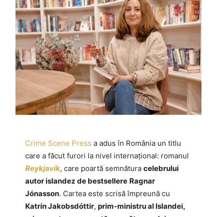
Crime Scene Press
a adus în România un titlu
care a făcut furori la nivel internațional: romanul
Reykjavík
, care poartă semnătura
celebrului
autor islandez de bestsellere
Ragnar
Jónasson
. Cartea este scrisă împreună cu
Katrín Jakobsdóttir
,
prim-ministru al Islandei,