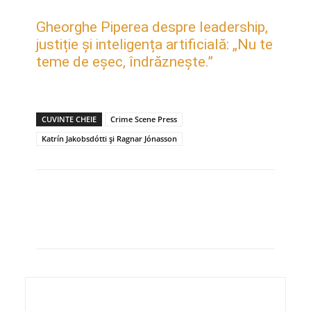
Gheorghe Piperea despre leadership,
justiție și inteligența artificială: „Nu te
teme de eșec, îndrăznește.”
CUVINTE CHEIE
Crime Scene Press
Katrín Jakobsdótti și Ragnar Jónasson