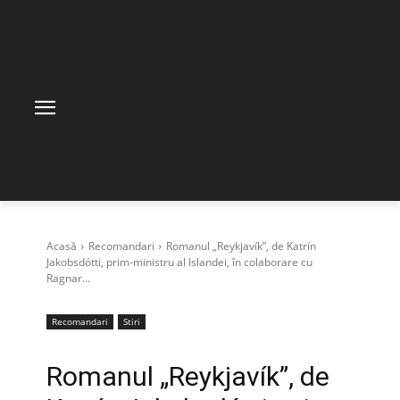
Acasă
Recomandari
Romanul „Reykjavík”, de Katrín
Jakobsdótti, prim-ministru al Islandei, în colaborare cu
Ragnar...
Recomandari
Stiri
Romanul „Reykjavík”, de