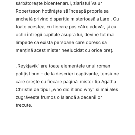
sărbătorește bicentenarul, ziaristul Valur
Robertsson hotărăște să înceapă propria sa
anchetă privind dispariția misterioasă a Lárei. Cu
toate acestea, cu fiecare pas către adevăr, și cu
ochii întregii capitale asupra lui, devine tot mai
limpede că există persoane care doresc să
mențină acest mister neelucidat cu orice preț.
„Reykjavík” are toate elementele unui roman
polițist bun – de la descrieri captivante, tensiune
care crește cu fiecare pagină, mister tip Agatha
Christie de tipul „who did it and why” și mai ales
zugrăvește frumos o Islandă a deceniilor
trecute.