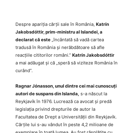
Despre apariția cărții sale în România,
Katrín
Jakobsdóttir, prim-ministru al Islandei, a
declarat că este
„încântată să vadă cartea
tradusă în România și nerăbdătoare să afle
reacțiile cititorilor români.”
Katrín Jakobsdóttir
a mai adăugat și că „speră să viziteze România în
curând”.
Ragnar Jónasson, unul dintre cei mai cunoscuți
autori de suspans din Islanda,
s-a născut la
Reykjavík în 1976. Lucrează ca avocat și predă
legislația privind drepturile de autor la
Facultatea de Drept a Universității din Reykjavík.
Cărțile lui s-au vândut în peste 4,2 milioane de
exemplare în toată lumea. Au fost răsplătite cu