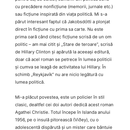
cu precădere nonficțiune (memorii, jurnale etc.)
sau ficțiune inspirată din viața politică. Mi s-a
părut interesant faptul că Jakobsdótti a plonjat
direct în ficțiune cu prima sa carte. Nu este
prima oară când citesc ficțiune scrisă de un om
politic – am mai citit și „Stare de teroare”, scrisă
de Hillary Clinton și apărută la aceeași editură,
doar că acel roman se petrece în lumea politicii
și cumva se leagă de activitatea lui Hillary. În
schimb „Reykjavík” nu are nicio legătură cu
lumea politică.
Mi-a plăcut povestea, este un policier în stil
clasic, dealtfel cei doi autori dedică acest roman
Agathei Christie. Totul începe în Islanda anului
1956, pe o insulă pitorească (Viðey), cu o
adolescentă dispărută și un mister care bântuie