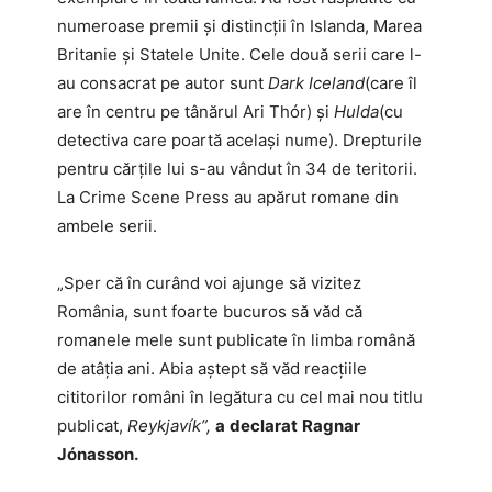
numeroase premii și distincții în Islanda, Marea
Britanie și Statele Unite. Cele două serii care l-
au consacrat pe autor sunt
Dark Iceland
(care îl
are în centru pe tânărul Ari Thór) și
Hulda
(cu
detectiva care poartă același nume). Drepturile
pentru cărțile lui s-au vândut în 34 de teritorii.
La Crime Scene Press au apărut romane din
ambele serii.
„Sper că în curând voi ajunge să vizitez
România, sunt foarte bucuros să văd că
romanele mele sunt publicate în limba română
de atâția ani. Abia aștept să văd reacțiile
cititorilor români în legătura cu cel mai nou titlu
publicat,
Reykjavík”,
a
declarat
Ragnar
Jónasson.