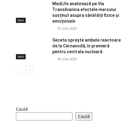
MedLife analizează pe Via
Transilvanica efectele mersului
susținut asupra sănătății fizice și
Stiri
emoționale
31 iulie 2026
Seceta oprește ambele reactoare
de la Cernavodă, în premieră
pentru centrala nucleară
Stiri
30 iulie 2026
Caută
Caută