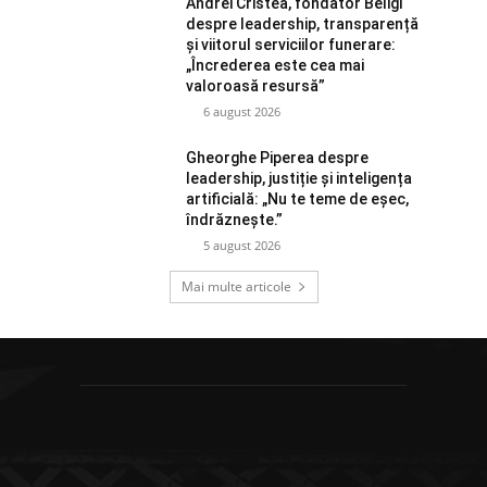
Andrei Cristea, fondator Beligi
despre leadership, transparență
și viitorul serviciilor funerare:
„Încrederea este cea mai
valoroasă resursă”
6 august 2026
Gheorghe Piperea despre
leadership, justiție și inteligența
artificială: „Nu te teme de eșec,
îndrăznește.”
5 august 2026
Mai multe articole