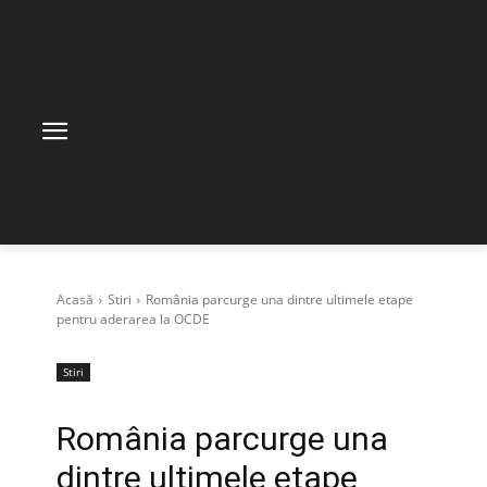
Acasă
Stiri
România parcurge una dintre ultimele etape
pentru aderarea la OCDE
Stiri
România parcurge una
dintre ultimele etape