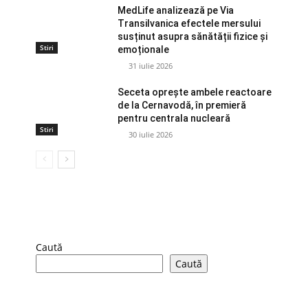
MedLife analizează pe Via
Transilvanica efectele mersului
susținut asupra sănătății fizice și
Stiri
emoționale
31 iulie 2026
Seceta oprește ambele reactoare
de la Cernavodă, în premieră
pentru centrala nucleară
Stiri
30 iulie 2026
Caută
Caută