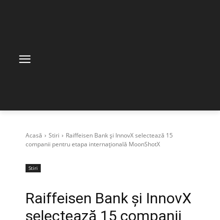
Acasă
Stiri
Raiffeisen Bank și InnovX selectează 15
companii pentru etapa internațională MoonShotX
Stiri
Raiffeisen Bank și InnovX
selectează 15 companii