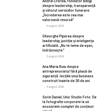
Andrei Cristea, fondator Beligi
despre leadership, transparență
și viitorul serviciilor funerare:
„Încrederea este cea mai
valoroasă resursă”
6 august 2026
Gheorghe Piperea despre
leadership, justiție și inteligența
artificială: „Nu te teme de eșec,
îndrăznește.”
5 august 2026
Ana Maria Ruiu despre
antreprenoriatul fără plasă de
siguranță: lecțiile unui business
construit înainte de 30 de ani
3 august 2026
Sorin Daniel, Unic Studio Foto: De
la fotografie corporate la un
ecosistem complet de conținut