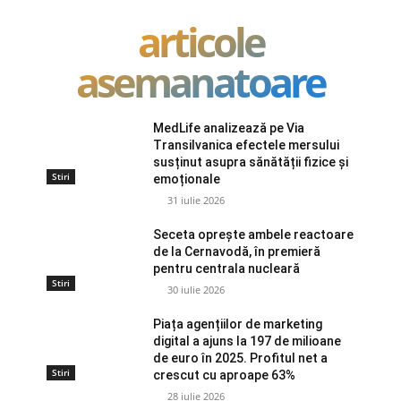
articole
asemanatoare
MedLife analizează pe Via
Transilvanica efectele mersului
susținut asupra sănătății fizice și
Stiri
emoționale
31 iulie 2026
Seceta oprește ambele reactoare
de la Cernavodă, în premieră
pentru centrala nucleară
Stiri
30 iulie 2026
Piața agențiilor de marketing
digital a ajuns la 197 de milioane
de euro în 2025. Profitul net a
Stiri
crescut cu aproape 63%
28 iulie 2026