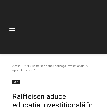
Acasă
Stiri
Raiffeisen aduce educația investițională în
aplicația bancară
Stiri
Raiffeisen aduce
educația investițională în