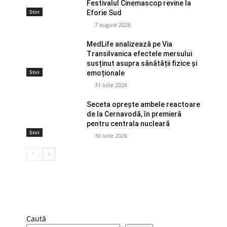
Festivalul Cinemascop revine la
Stiri
Eforie Sud
7 august 2026
MedLife analizează pe Via
Transilvanica efectele mersului
susținut asupra sănătății fizice și
Stiri
emoționale
31 iulie 2026
Seceta oprește ambele reactoare
de la Cernavodă, în premieră
pentru centrala nucleară
Stiri
30 iulie 2026
Caută