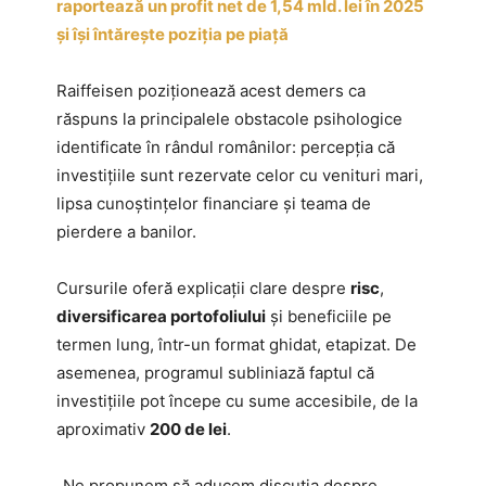
raportează un profit net de 1,54 mld. lei în 2025
și își întărește poziția pe piață
Raiffeisen poziționează acest demers ca
răspuns la principalele obstacole psihologice
identificate în rândul românilor: percepția că
investițiile sunt rezervate celor cu venituri mari,
lipsa cunoștințelor financiare și teama de
pierdere a banilor.
Cursurile oferă explicații clare despre
risc
,
diversificarea portofoliului
și beneficiile pe
termen lung, într-un format ghidat, etapizat. De
asemenea, programul subliniază faptul că
investițiile pot începe cu sume accesibile, de la
aproximativ
200 de lei
.
„Ne propunem să aducem discuția despre