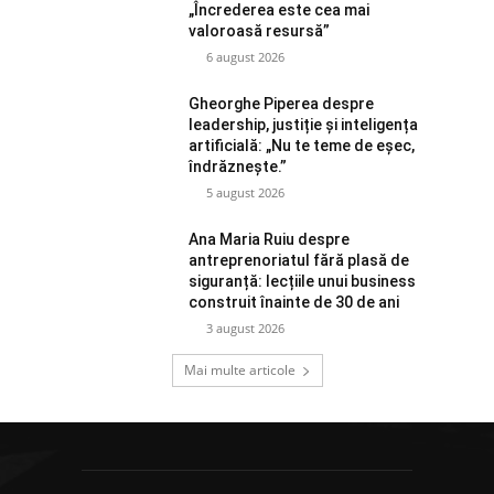
„Încrederea este cea mai
valoroasă resursă”
6 august 2026
Gheorghe Piperea despre
leadership, justiție și inteligența
artificială: „Nu te teme de eșec,
îndrăznește.”
5 august 2026
Ana Maria Ruiu despre
antreprenoriatul fără plasă de
siguranță: lecțiile unui business
construit înainte de 30 de ani
3 august 2026
Mai multe articole