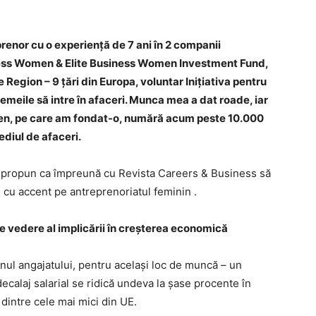
prenor cu o experiență de 7 ani în 2 companii
iness Women & Elite Business Women Investment Fund,
gion – 9 țări din Europa, voluntar Inițiativa pentru
femeile să intre în afaceri. Munca mea a dat roade, iar
men, pe care am fondat-o, numără acum peste 10.000
diul de afaceri.
îmi propun ca împreună cu Revista Careers & Business să
, cu accent pe antreprenoriatul feminin .
de vedere al implicării în creșterea economică
enul angajatului, pentru același loc de muncă – un
ecalaj salarial se ridică undeva la șase procente în
 dintre cele mai mici din UE.