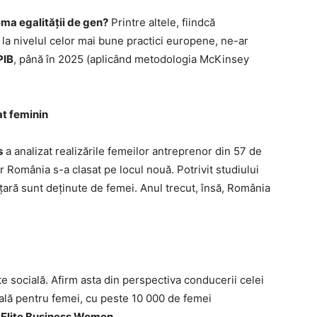
ma egalității de gen?
Printre altele, fiindcă
la nivelul celor mai bune practici europene, ne-ar
PIB
, până în 2025 (aplicând metodologia McKinsey
at feminin
s
a analizat realizările femeilor antreprenor din 57 de
ar România s-a clasat pe locul nouă. Potrivit studiului
 țară sunt deținute de femei. Anul trecut, însă, România
te socială. Afirm asta din perspectiva conducerii celei
ală pentru femei, cu peste 10 000 de femei
a
Elite Business Women.