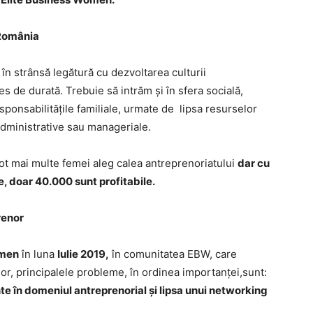
 România
în strânsă legătură cu dezvoltarea culturii
s de durată. Trebuie să intrăm și în sfera socială,
ponsabilitățile familiale, urmate de lipsa resurselor
 administrative sau manageriale.
Tot mai multe femei aleg calea antreprenoriatului
dar cu
, doar 40.000 sunt profitabile.
renor
omen
în luna
Iulie 2019,
în comunitatea EBW, care
, principalele probleme, în ordinea importanței,sunt:
nte în domeniul antreprenorial și lipsa unui networking