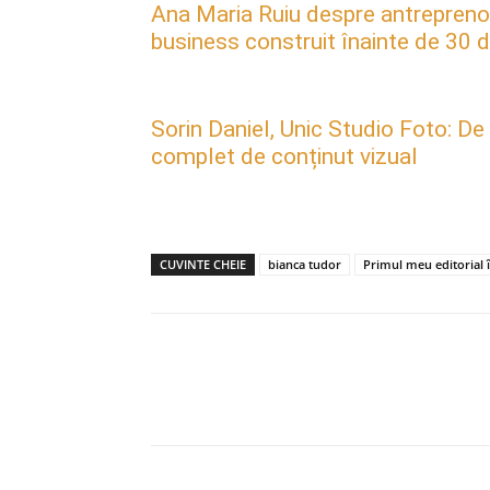
Ana Maria Ruiu despre antreprenori
business construit înainte de 30 d
Sorin Daniel, Unic Studio Foto: De
complet de conținut vizual
CUVINTE CHEIE
bianca tudor
Primul meu editorial î
Acțiune