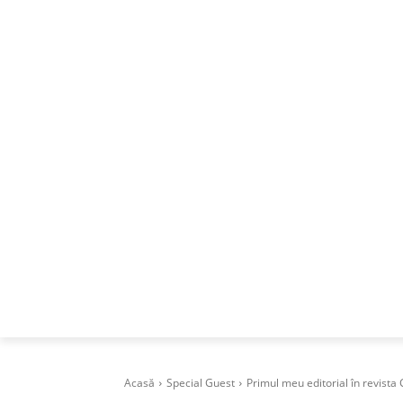
ACASA
DESPRE
CAREERS
BUSI
Acasă
Special Guest
Primul meu editorial în revista