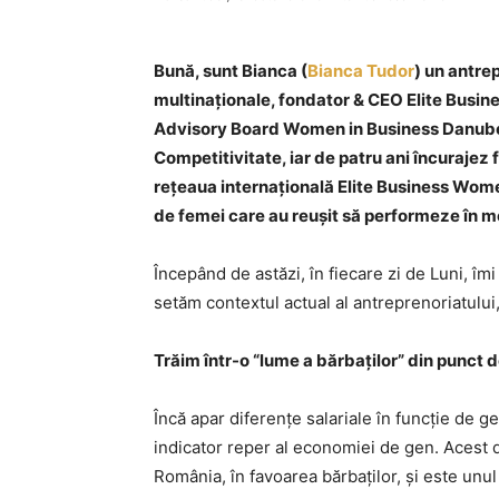
Bună, sunt Bianca (
Bianca Tudor
) un antre
multinaţionale, fondator & CEO Elite Bus
Advisory Board Women in Business Danube Re
Competitivitate, iar de patru ani încurajez 
reţeaua internaţională Elite Business Wo
de femei care au reuşit să performeze în me
Începând de astăzi, în fiecare zi de Luni, 
setăm contextul actual al antreprenoriatului
Trăim într-o “lume a bărbaților” din punct 
Încă apar diferențe salariale în funcție de g
indicator reper al economiei de gen. Acest d
România, în favoarea bărbaților, și este unul