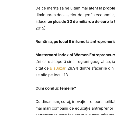
De ce merită să ne uităm mai atent la
proble
diminuarea decalajelor de gen în economie, 
aduce
un plus de 30 de miliarde de euro la 
2015).
România, pe locul 9 în lume la antreprenori
Mastercard Index of Women Entrepreneur
țări care acoperă cinci regiuni geografice, i
citat de
BizBazar
, 28,9% dintre afacerile din
se afla pe locul 13.
Cum conduc femeile?
Cu dinamism, curaj, inovație, responsabilita
mai mari companii de educație antreprenori
antreprenor, care fac parte din comunitate