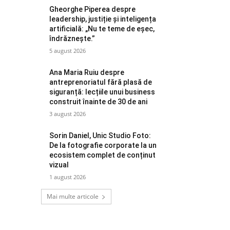
Gheorghe Piperea despre
leadership, justiție și inteligența
artificială: „Nu te teme de eșec,
îndrăznește.”
5 august 2026
Ana Maria Ruiu despre
antreprenoriatul fără plasă de
siguranță: lecțiile unui business
construit înainte de 30 de ani
3 august 2026
Sorin Daniel, Unic Studio Foto:
De la fotografie corporate la un
ecosistem complet de conținut
vizual
1 august 2026
Mai multe articole