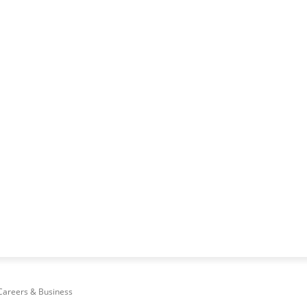
NESS
FRACTIONAL
SPECIAL GUEST
PUBLICITATE
 Careers & Business