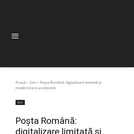
Acasă
Stiri
Poșta Română: digitalizare limitată și
modernizare accelerată
Stiri
Poșta Română:
digitalizare limitată și