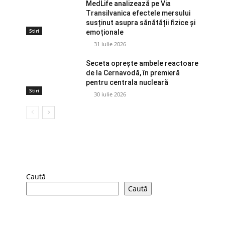
MedLife analizează pe Via
Transilvanica efectele mersului
susținut asupra sănătății fizice și
Stiri
emoționale
31 iulie 2026
Seceta oprește ambele reactoare
de la Cernavodă, în premieră
pentru centrala nucleară
Stiri
30 iulie 2026
Caută
Caută