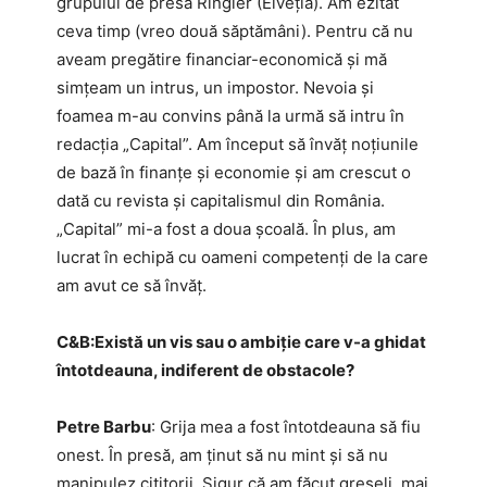
grupului de presă Ringier (Elveția). Am ezitat
ceva timp (vreo două săptămâni). Pentru că nu
aveam pregătire financiar-economică și mă
simțeam un intrus, un impostor. Nevoia și
foamea m-au convins până la urmă să intru în
redacția „Capital”. Am început să învăț noțiunile
de bază în finanțe și economie și am crescut o
dată cu revista și capitalismul din România.
„Capital” mi-a fost a doua școală. În plus, am
lucrat în echipă cu oameni competenți de la care
am avut ce să învăț.
C&B:​Există un vis sau o ambiție care v-a ghidat
întotdeauna, indiferent de obstacole?
Petre Barbu
: Grija mea a fost întotdeauna să fiu
onest. În presă, am ținut să nu mint și să nu
manipulez cititorii. Sigur că am făcut greșeli, mai