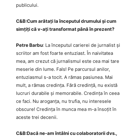
publicului.
C&B:​Cum arătați la începutul drumului și cum
simțiți că v-ați transformat până în prezent?
Petre Barbu
: La începutul carierei de jurnalist și
scriitor am fost foarte entuziast. În naivitatea
mea, am crezut că jurnalismul este cea mai tare
meserie din lume. Fals! Pe parcursul anilor,
entuziasmul s-a tocit. A rămas pasiunea. Mai
mult, a rămas credința. Fără credință, nu există
lucruri durabile și memorabile. Credința în ceea
ce faci. Nu aroganța, nu trufia, nu interesele
obscure! Credința în munca mea m-a însoțit în
aceste trei decenii.
C&B:​Dacă ne-am întâlni cu colaboratorii dvs.,