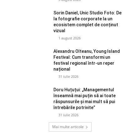
Sorin Daniel, Unic Studio Foto: De
la fotografie corporate la un
ecosistem complet de conținut
vizual
1 august 2026
Alexandru Olteanu, Young Island
Festival: Cum transformi un
festival regional într-un reper
național
31 iulie 2026
Doru Huțuțui: „Managementul
înseamnă mai puțin să ai toate
răspunsurile și mai mult să pui
întrebările potrivite”
31 iulie 2026
Mai multe articole