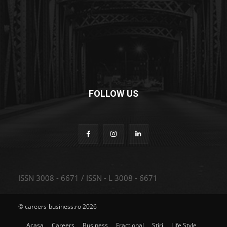
FOLLOW US
ISSN 3008 - 6671 / ISSN - L 3008 - 6671
© careers-business.ro 2026
Acasa
Careers
Business
Fractional
Stiri
Life Style