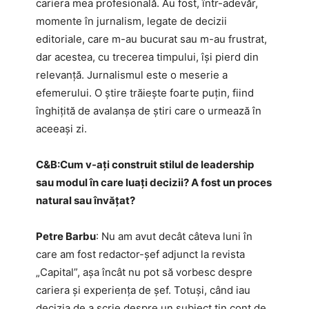
cariera mea profesională. Au fost, într-adevăr,
momente în jurnalism, legate de decizii
editoriale, care m-au bucurat sau m-au frustrat,
dar acestea, cu trecerea timpului, își pierd din
relevanță. Jurnalismul este o meserie a
efemerului. O știre trăiește foarte puțin, fiind
înghițită de avalanșa de știri care o urmează în
aceeași zi.
C&B:​Cum v-ați construit stilul de leadership
sau modul în care luați decizii? A fost un proces
natural sau învățat?
Petre Barbu
: Nu am avut decât câteva luni în
care am fost redactor-șef adjunct la revista
„Capital”, așa încât nu pot să vorbesc despre
cariera și experiența de șef. Totuși, când iau
decizia de a scrie despre un subiect țin cont de