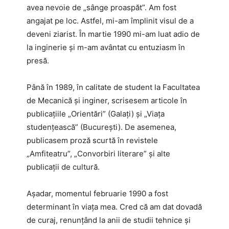
avea nevoie de „sânge proaspăt”. Am fost
angajat pe loc. Astfel, mi-am împlinit visul de a
deveni ziarist. În martie 1990 mi-am luat adio de
la inginerie și m-am avântat cu entuziasm în
presă.
Până în 1989, în calitate de student la Facultatea
de Mecanică și inginer, scrisesem articole în
publicațiile „Orientări” (Galați) și „Viața
studențească” (București). De asemenea,
publicasem proză scurtă în revistele
„Amfiteatru”, „Convorbiri literare” și alte
publicații de cultură.
Așadar, momentul februarie 1990 a fost
determinant în viața mea. Cred că am dat dovadă
de curaj, renunțând la anii de studii tehnice și