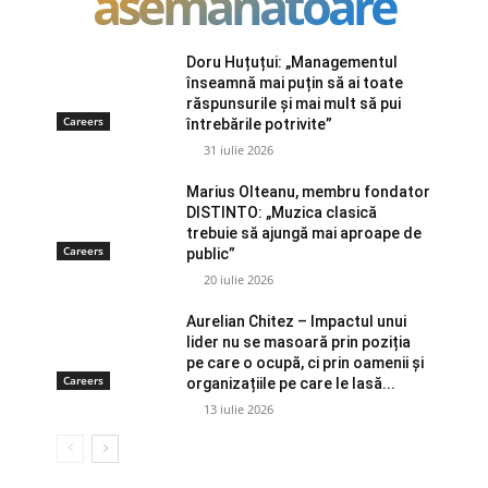
asemanatoare
Doru Huțuțui: „Managementul
înseamnă mai puțin să ai toate
răspunsurile și mai mult să pui
Careers
întrebările potrivite”
31 iulie 2026
Marius Olteanu, membru fondator
DISTINTO: „Muzica clasică
trebuie să ajungă mai aproape de
Careers
public”
20 iulie 2026
Aurelian Chitez – Impactul unui
lider nu se masoară prin poziția
pe care o ocupă, ci prin oamenii și
Careers
organizațiile pe care le lasă...
13 iulie 2026