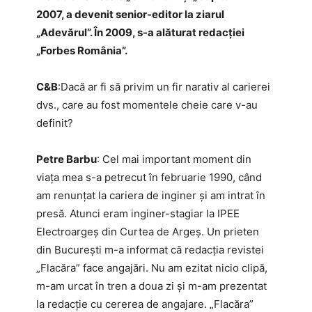
2007, a devenit senior-editor la ziarul
„Adevărul”. În 2009, s-a alăturat redacției
„Forbes România”.
C&B
:​Dacă ar fi să privim un fir narativ al carierei
dvs., care au fost momentele cheie care v-au
definit?
Petre Barbu
: Cel mai important moment din
viața mea s-a petrecut în februarie 1990, când
am renunțat la cariera de inginer și am intrat în
presă. Atunci eram inginer-stagiar la IPEE
Electroargeș din Curtea de Argeș. Un prieten
din București m-a informat că redacția revistei
„Flacăra” face angajări. Nu am ezitat nicio clipă,
m-am urcat în tren a doua zi și m-am prezentat
la redacție cu cererea de angajare. „Flacăra”