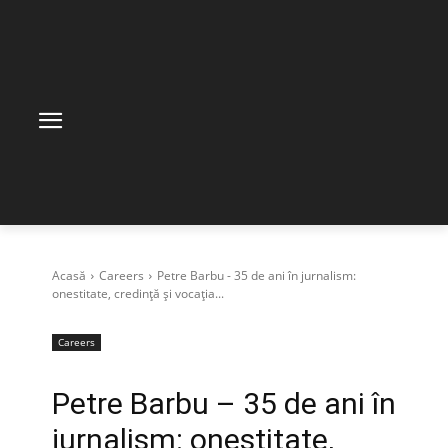
Acasă
Careers
Petre Barbu - 35 de ani în jurnalism:
onestitate, credință și vocația...
Careers
Petre Barbu – 35 de ani în
jurnalism: onestitate,