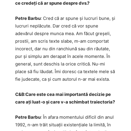
ce credeți că ar spune despre dvs.?
Petre Barbu
: Cred că ar spune și lucruri bune, și
lucruri neplăcute. Dar cred că vor spune
adevărul despre munca mea. Am făcut greșeli,
prostii, am scris texte slabe, m-am comportat
incorect, dar nu din ranchiună sau din răutate,
pur și simplu am derapat în acele momente. În
general, sunt deschis la orice critică. Nu-mi
place să fiu lăudat. Îmi doresc ca textele mele să
fie judecate, ca și cum autorul n-ar mai exista.
C&B:​Care este cea mai importantă decizie pe
care ați luat-o și care v-a schimbat traiectoria?
Petre Barbu
: În afara momentului dificil din anul
1992, n-am trăit situații existențiale la limită, în