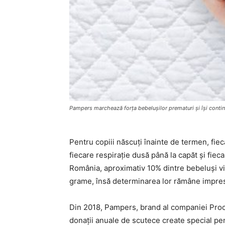
Pampers marchează forța bebelușilor prematuri și își continu
Pentru copiii născuți înainte de termen, fieca
fiecare respirație dusă până la capăt și fie
România, aproximativ 10% dintre bebeluși vi
grame, însă determinarea lor rămâne impre
Din 2018, Pampers, brand al companiei Procte
donații anuale de scutece create special pent