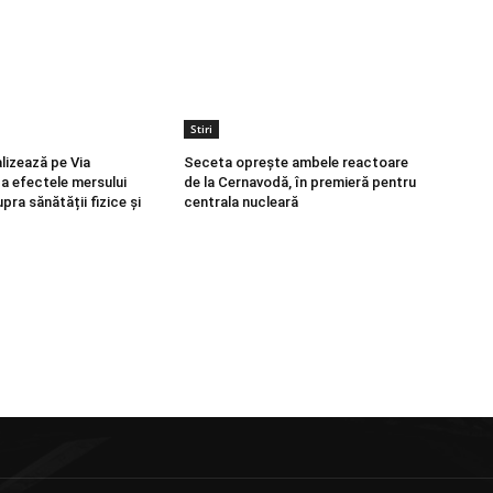
Stiri
lizează pe Via
Seceta oprește ambele reactoare
ca efectele mersului
de la Cernavodă, în premieră pentru
pra sănătății fizice și
centrala nucleară