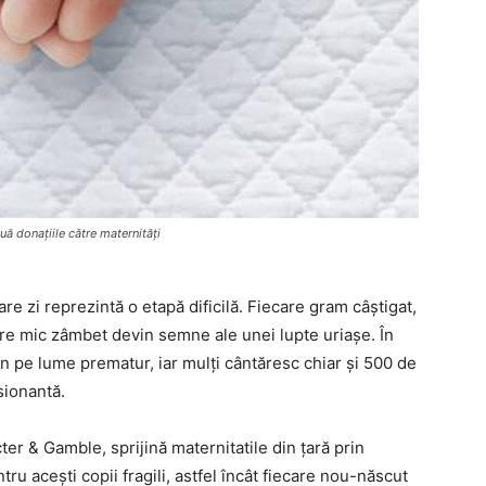
ă donațiile către maternități
re zi reprezintă o etapă dificilă. Fiecare gram câștigat,
care mic zâmbet devin semne ale unei lupte uriașe. În
n pe lume prematur, iar mulți cântăresc chiar și 500 de
sionantă.
r & Gamble, sprijină maternitatile din țară prin
ru acești copii fragili, astfel încât fiecare nou-născut