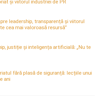
at și viitorul industriei de PR
pre leadership, transparență și viitorul
este cea mai valoroasă resursă”
justiție și inteligența artificială: „Nu te
atul fără plasă de siguranță: lecțiile unui
e ani