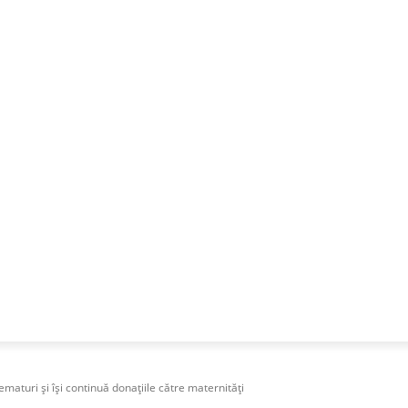
NESS
FRACTIONAL
SPECIAL GUEST
PUBLICITATE
aturi și își continuă donațiile către maternități