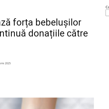
C
ă forța bebelușilor
ontinuă donațiile către
rie 2025