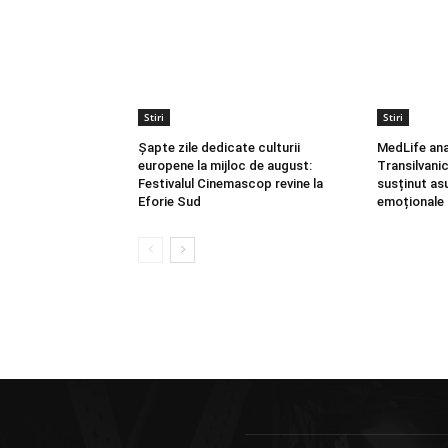
Stiri
Stiri
Șapte zile dedicate culturii
MedLife ana
europene la mijloc de august:
Transilvani
Festivalul Cinemascop revine la
susținut asu
Eforie Sud
emoționale