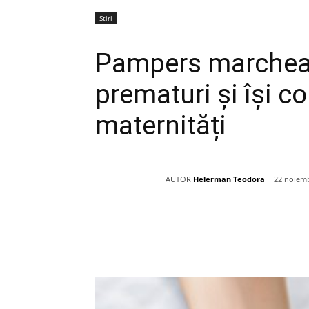
Stiri
Pampers marcheaz
prematuri și își c
maternități
AUTOR
Helerman Teodora
22 noiemb
Acțiune