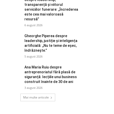
transparență și viitorul
serviciilor funerare: „Încrederea
este cea mai valoroasă
resursă”
6 august 2026
Gheorghe Piperea despre
leadership, justiție și inteligența
artificială: „Nu te teme de eșec,
îndrăznește.”
5 august 2026
Ana Maria Ruiu despre
antreprenoriatul fără plasă de
siguranță: lecțiile unui business
construit înainte de 30 de ani
3 august 2026
Mai multe articole