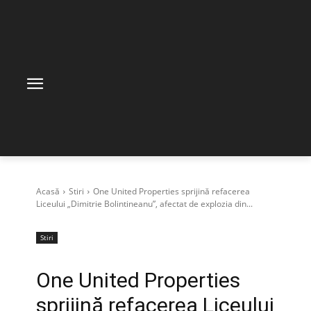
Acasă
Stiri
One United Properties sprijină refacerea
Liceului „Dimitrie Bolintineanu”, afectat de explozia din...
Stiri
One United Properties
sprijină refacerea Liceului