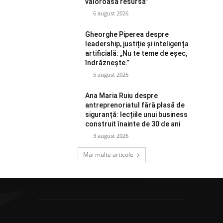
valoroasă resursă”
6 august 2026
Gheorghe Piperea despre
leadership, justiție și inteligența
artificială: „Nu te teme de eșec,
îndrăznește.”
5 august 2026
Ana Maria Ruiu despre
antreprenoriatul fără plasă de
siguranță: lecțiile unui business
construit înainte de 30 de ani
3 august 2026
Mai multe articole