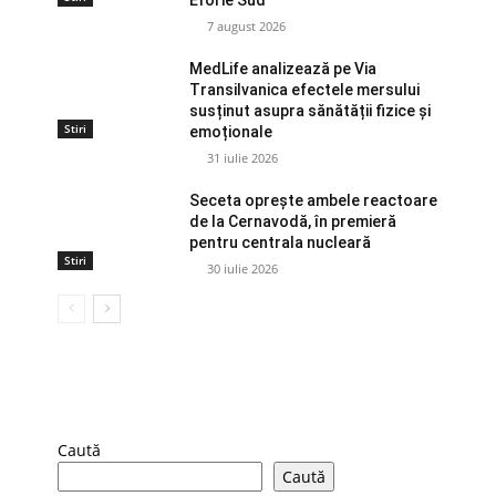
Eforie Sud
7 august 2026
MedLife analizează pe Via
Transilvanica efectele mersului
susținut asupra sănătății fizice și
Stiri
emoționale
31 iulie 2026
Seceta oprește ambele reactoare
de la Cernavodă, în premieră
pentru centrala nucleară
Stiri
30 iulie 2026
Caută
Caută