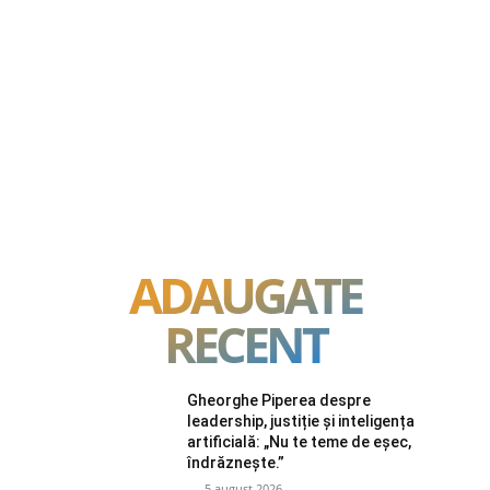
ADAUGATE
RECENT
Gheorghe Piperea despre
leadership, justiție și inteligența
artificială: „Nu te teme de eșec,
îndrăznește.”
5 august 2026