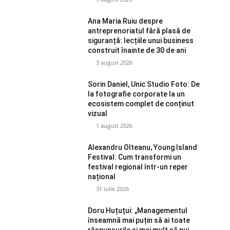
Ana Maria Ruiu despre
antreprenoriatul fără plasă de
siguranță: lecțiile unui business
construit înainte de 30 de ani
3 august 2026
Sorin Daniel, Unic Studio Foto: De
la fotografie corporate la un
ecosistem complet de conținut
vizual
1 august 2026
Alexandru Olteanu, Young Island
Festival: Cum transformi un
festival regional într-un reper
național
31 iulie 2026
Doru Huțuțui: „Managementul
înseamnă mai puțin să ai toate
răspunsurile și mai mult să pui