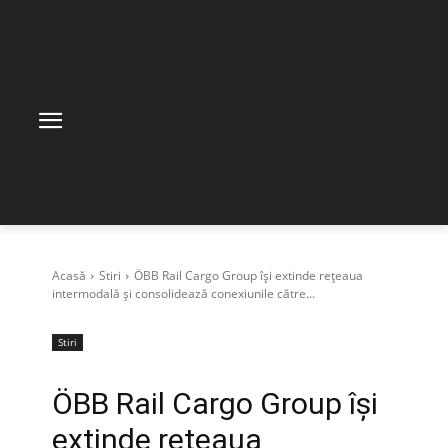
Acasă
Stiri
ÖBB Rail Cargo Group își extinde rețeaua
intermodală și consolidează conexiunile către...
Stiri
ÖBB Rail Cargo Group își
extinde rețeaua