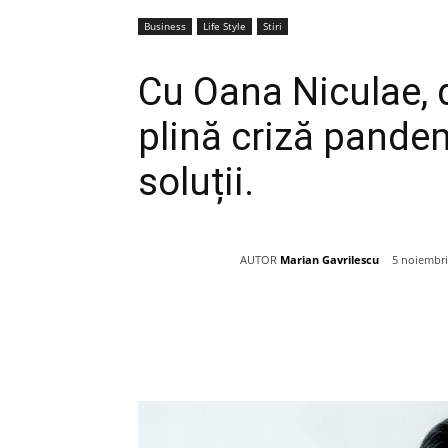
Business
Life Style
Stiri
Cu Oana Niculae, 
plină criză pandem
soluții.
AUTOR
Marian Gavrilescu
5 noiembri
Acțiune