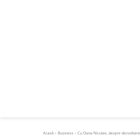
ACASA
DESPRE
CAREERS
BUSI
Acasă
Business
Cu Oana Niculae, despre dezvoltare î