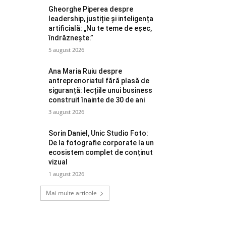
Gheorghe Piperea despre
leadership, justiție și inteligența
artificială: „Nu te teme de eșec,
îndrăznește.”
5 august 2026
Ana Maria Ruiu despre
antreprenoriatul fără plasă de
siguranță: lecțiile unui business
construit înainte de 30 de ani
3 august 2026
Sorin Daniel, Unic Studio Foto:
De la fotografie corporate la un
ecosistem complet de conținut
vizual
1 august 2026
Mai multe articole