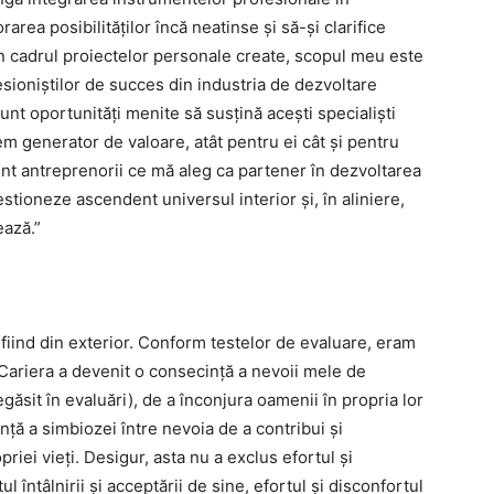
area posibilităților încă neatinse și să-și clarifice
În cadrul proiectelor personale create, scopul meu este
fesioniștilor de succes din industria de dezvoltare
sunt oportunități menite să susțină acești specialiști
tem generator de valoare, atât pentru ei cât și pentru
sunt antreprenorii ce mă aleg ca partener în dezvoltarea
stioneze ascendent universul interior și, în aliniere,
ează.”
ă fiind din exterior. Conform testelor de evaluare, eram
. Cariera a devenit o consecință a nevoii mele de
găsit în evaluări), de a înconjura oamenii în propria lor
nță a simbiozei între nevoia de a contribui și
priei vieți. Desigur, asta nu a exclus efortul și
ul întâlnirii și acceptării de sine, efortul și disconfortul