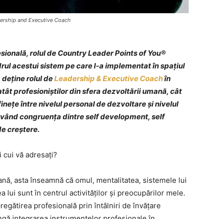
dership and Executive Coach
sională, rolul de Country Leader Points of You®
drul acestui sistem pe care l-a implementat în spațiul
 deține rolul de
Leadership & Executive Coach
în
atât profesioniștilor din sfera dezvoltării umană, cât
inețe între nivelul personal de dezvoltare și nivelul
tivând congruența dintre self development, self
de creștere.
 cui vă adresați?
ă, asta înseamnă că omul, mentalitatea, sistemele lui
 lui sunt în centrul activităților și preocupărilor mele.
egătirea profesională prin întâlniri de învățare
lângă integrarea instrumentelor profesionale în