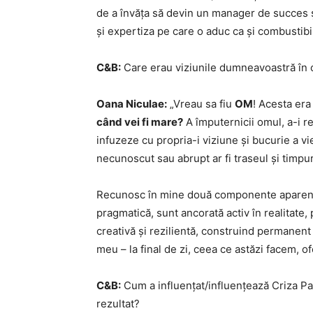
de a învăța să devin un manager de succes și
și expertiza pe care o aduc ca și combustibil
C&B:
Care erau viziunile dumneavoastră în 
Oana Niculae:
„Vreau sa fiu
OM
! Acesta era
când vei fi mare?
A împuternicii omul, a-i re
infuzeze cu propria-i viziune și bucurie a vi
necunoscut sau abrupt ar fi traseul și timpur
Recunosc în mine două componente aparent 
pragmatică, sunt ancorată activ în realitate, 
creativă și rezilientă, construind permanent 
meu – la final de zi, ceea ce astăzi facem, o
C&B:
Cum a influențat/influențează Criza Pa
rezultat?