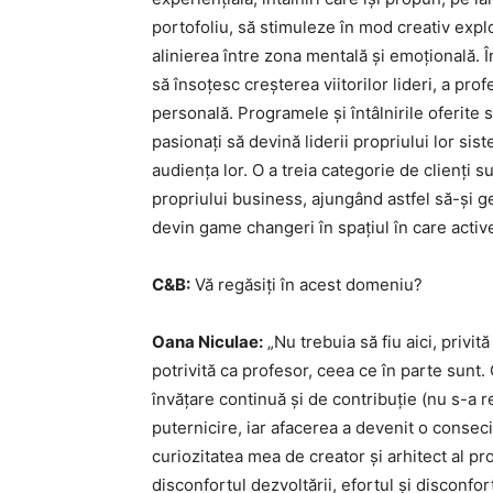
portofoliu, să stimuleze în mod creativ explor
alinierea între zona mentală și emoțională. 
să însoțesc creșterea viitorilor lideri, a pro
personală. Programele și întâlnirile oferite 
pasionați să devină liderii propriului lor sis
audiența lor. O a treia categorie de clienți 
propriului business, ajungând astfel să-și ge
devin game changeri în spațiul în care activ
C&B:
Vă regăsiți în acest domeniu?
Oana Niculae:
„Nu trebuia să fiu aici, privit
potrivită ca profesor, ceea ce în parte sunt
învățare continuă și de contribuție (nu s-a re
puternicire, iar afacerea a devenit o conseci
curiozitatea mea de creator și arhitect al pro
disconfortul dezvoltării, efortul și disconfort