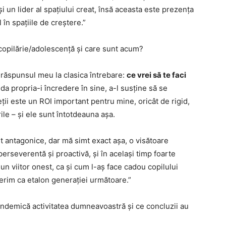
 un lider al spațiului creat, însă aceasta este prezența
 în spațiile de creștere.”
copilărie/adolescență și care sunt acum?
 răspunsul meu la clasica întrebare:
ce vrei să te faci
da propria-i încredere în sine, a-l susține să se
eții este un ROI important pentru mine, oricât de rigid,
ile – și ele sunt întotdeauna așa.
antagonice, dar mă simt exact așa, o visătoare
perseverentă și proactivă, și în același timp foarte
un viitor onest, ca și cum l-aș face cadou copilului
ferim ca etalon generației următoare.”
ndemică activitatea dumneavoastră și ce concluzii au