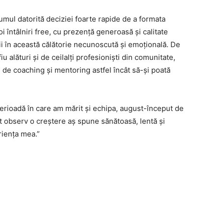
umul datorită deciziei foarte rapide de a formata
oi întâlniri free, cu prezență generoasă și calitate
ii în această călătorie necunoscută și emoțională. De
 alături și de ceilalți profesioniști din comunitate,
 de coaching și mentoring astfel încât să-și poată
perioadă în care am mărit și echipa, august-început de
 observ o creștere aș spune sănătoasă, lentă și
riența mea.”