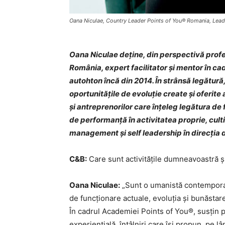
Oana Niculae, Country Leader Points of You® Romania, Lea
Oana Niculae deține, din perspectivă profe
România, expert facilitator și mentor în ca
autohton încă din 2014. În strânsă legătură,
oportunitățile de evoluție create și oferite 
și antreprenorilor care înțeleg legătura de f
de performanță în activitatea proprie, cul
management și self leadership în direcția 
C&B:
Care sunt activitățile dumneavoastră și
Oana Niculae:
„Sunt o umanistă contemporan
de funcționare actuale, evoluția și bunăstarea
În cadrul Academiei Points of You®, susțin pr
experiențială, întâlniri care își propun, pe 