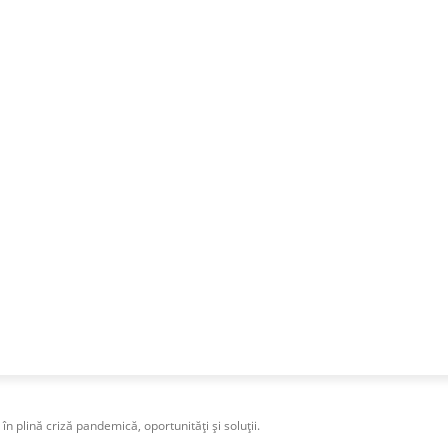
NESS
FRACTIONAL
SPECIAL GUEST
PUBLICITATE
n plină criză pandemică, oportunități și soluții.