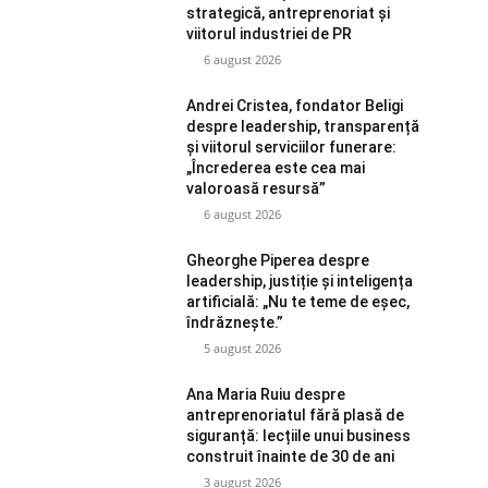
strategică, antreprenoriat și
viitorul industriei de PR
6 august 2026
Andrei Cristea, fondator Beligi
despre leadership, transparență
și viitorul serviciilor funerare:
„Încrederea este cea mai
valoroasă resursă”
6 august 2026
Gheorghe Piperea despre
leadership, justiție și inteligența
artificială: „Nu te teme de eșec,
îndrăznește.”
5 august 2026
Ana Maria Ruiu despre
antreprenoriatul fără plasă de
siguranță: lecțiile unui business
construit înainte de 30 de ani
3 august 2026