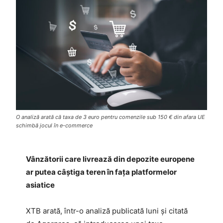
O analiză arată că taxa de 3 euro pentru comenzile sub 150 € din afara UE
schimbă jocul în e-commerce
Vânzătorii care livrează din depozite europene
ar putea câștiga teren în fața platformelor
asiatice
XTB arată, într-o analiză publicată luni și citată