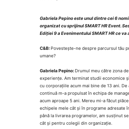
Gabriela Pepino este unul dintre cei 6 nomi
organizat cu sprijinul SMART HR Event. Ses
Ediției 9 a Evenimentului SMART HR ce va a
C&B:
Povestește-ne despre parcursul tău pr
umane?
Gabriela Pepino:
Drumul meu către zona de 
experiențe. Am terminat studii economice și
cu corporațiile acum mai bine de 13 ani. De 
continuă m-a propulsat în echipa de manag
acum aproape 5 ani. Mereu mi-a făcut plăcer
echipele mele cât și în programe adresate în
până la livrarea programelor, am susținut s
cât și pentru colegii din organizație.