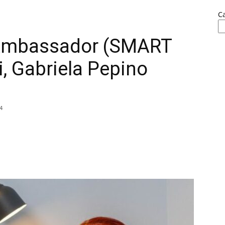
C
 Ambassador (SMART
i, Gabriela Pepino
4