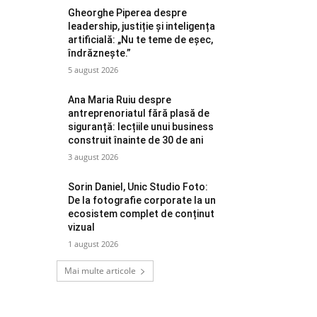
Gheorghe Piperea despre
leadership, justiție și inteligența
artificială: „Nu te teme de eșec,
îndrăznește.”
5 august 2026
Ana Maria Ruiu despre
antreprenoriatul fără plasă de
siguranță: lecțiile unui business
construit înainte de 30 de ani
3 august 2026
Sorin Daniel, Unic Studio Foto:
De la fotografie corporate la un
ecosistem complet de conținut
vizual
1 august 2026
Mai multe articole