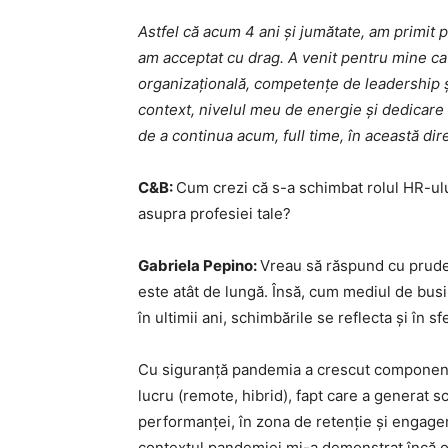
Astfel că acum 4 ani și jumătate, am primit
am acceptat cu drag. A venit pentru mine ca
organizațională, competențe de leadership ș
context, nivelul meu de energie și dedicare 
de a continua acum, full time, în această dire
C&B:
Cum crezi că s-a schimbat rolul HR-ului
asupra profesiei tale?
Gabriela Pepino
:
Vreau să răspund cu pruden
este atât de lungă. Însă, cum mediul de bus
în ultimii ani, schimbările se reflecta și în
Cu siguranță pandemia a crescut componenta 
lucru (remote, hibrid), fapt care a generat s
performanței, în zona de retenție și engagem
contextul pandemiei mi-a demonstrat încă o