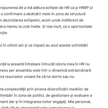
 propunerea de a mă alătura echipei de HR ca și HRBP și
 o confirmare a dedicării mele în zona de structură
i dezvoltarea echipelor, acolo unde indiferent de
era mereu la cote înalte. Și mai mult, ca o oportunitate
cție.
 în ultimii ani și ce impact au avut aceste schimbări
ță la această întrebare întrucât istoria mea în HR nu
iness per ansamblu este într-o dinamică extraordinară
 sfera resurselor umane fie că ne dorim sau nu.
complexității prin prisma diversificării mediilor de
chimbări în zona de politici, de gestionare și evaluare a
ent dar și în integrarea noilor angajați. Mie personal,
 dată cât de importantă este comunicarea și