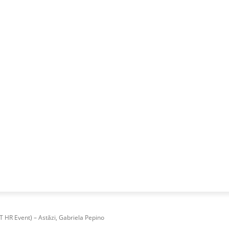
NESS
FRACTIONAL
SPECIAL GUEST
PUBLICITATE
HR Event) – Astăzi, Gabriela Pepino