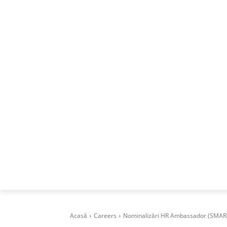
ACASA
DESPRE
CAREERS
BUSI
Acasă
Careers
Nominalizări HR Ambassador (SMART 