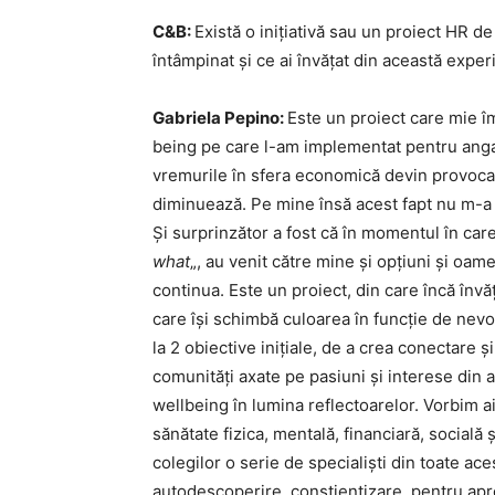
C&B:
Există o inițiativă sau un proiect HR d
întâmpinat și ce ai învățat din această exper
Gabriela Pepino:
Este un proiect care mie î
being pe care l-am implementat pentru angaja
vremurile în sfera economică devin provoca
diminuează. Pe mine însă acest fapt nu m-a d
Și surprinzător a fost că în momentul în care
what
„, au venit către mine și opțiuni și oa
continua. Este un proiect, din care încă înv
care își schimbă culoarea în funcție de nevo
la 2 obiective inițiale, de a crea conectare 
comunități axate pe pasiuni și interese din 
wellbeing în lumina reflectoarelor. Vorbim a
sănătate fizica, mentală, financiară, social
colegilor o serie de specialiști din toate a
autodescoperire, conștientizare, pentru ap