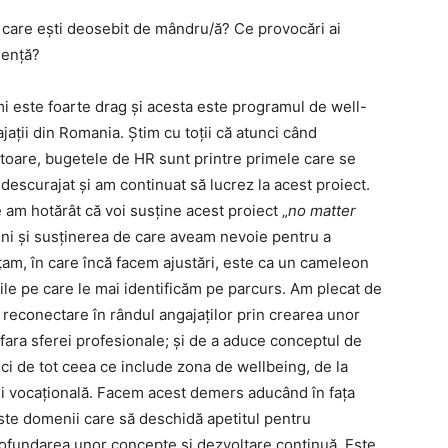
e care ești deosebit de mândru/ă? Ce provocări ai
iență?
mi este foarte drag și acesta este programul de well-
ții din Romania. Știm cu toții că atunci când
toare, bugetele de HR sunt printre primele care se
escurajat și am continuat să lucrez la acest proiect.
 am hotărât că voi susține acest proiect „
no matter
meni și susținerea de care aveam nevoie pentru a
ățam, în care încă facem ajustări, este ca un cameleon
ile pe care le mai identificăm pe parcurs. Am plecat de
și reconectare în rândul angajaților prin crearea unor
afara sferei profesionale; și de a aduce conceptul de
ici de tot ceea ce include zona de wellbeing, de la
ă și vocațională. Facem acest demers aducând în fața
ceste domenii care să deschidă apetitul pentru
rofundarea unor concepte și dezvoltare continuă. Este