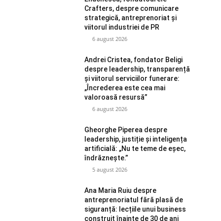
Crafters, despre comunicare
strategică, antreprenoriat și
viitorul industriei de PR
6 august 2026
Andrei Cristea, fondator Beligi
despre leadership, transparență
și viitorul serviciilor funerare:
„Încrederea este cea mai
valoroasă resursă”
6 august 2026
Gheorghe Piperea despre
leadership, justiție și inteligența
artificială: „Nu te teme de eșec,
îndrăznește.”
5 august 2026
Ana Maria Ruiu despre
antreprenoriatul fără plasă de
siguranță: lecțiile unui business
construit înainte de 30 de ani