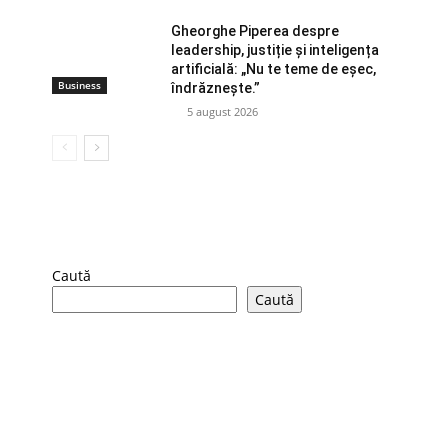
Gheorghe Piperea despre
leadership, justiție și inteligența
artificială: „Nu te teme de eșec,
Business
îndrăznește.”
5 august 2026
Caută
Caută