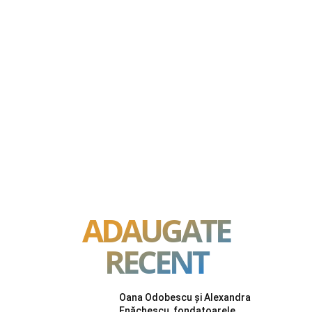
ADAUGATE
RECENT
Oana Odobescu și Alexandra
Enăchescu, fondatoarele