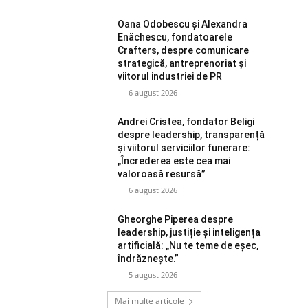
Oana Odobescu și Alexandra
Enăchescu, fondatoarele
Crafters, despre comunicare
strategică, antreprenoriat și
viitorul industriei de PR
6 august 2026
Andrei Cristea, fondator Beligi
despre leadership, transparență
și viitorul serviciilor funerare:
„Încrederea este cea mai
valoroasă resursă”
6 august 2026
Gheorghe Piperea despre
leadership, justiție și inteligența
artificială: „Nu te teme de eșec,
îndrăznește.”
5 august 2026
Mai multe articole