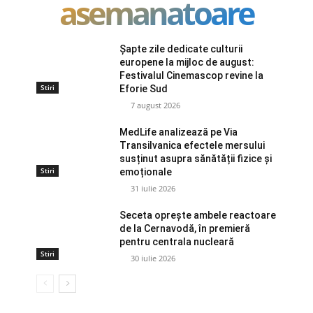
asemanatoare
Șapte zile dedicate culturii
europene la mijloc de august:
Festivalul Cinemascop revine la
Stiri
Eforie Sud
7 august 2026
MedLife analizează pe Via
Transilvanica efectele mersului
susținut asupra sănătății fizice și
Stiri
emoționale
31 iulie 2026
Seceta oprește ambele reactoare
de la Cernavodă, în premieră
pentru centrala nucleară
Stiri
30 iulie 2026