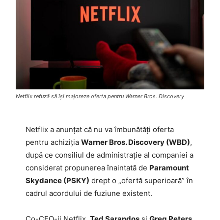
Netflix refuză să își majoreze oferta pentru Warner Bros. Discovery
Netflix a anunțat că nu va îmbunătăți oferta
pentru achiziția
Warner Bros. Discovery (WBD)
,
după ce consiliul de administrație al companiei a
considerat propunerea înaintată de
Paramount
Skydance (PSKY)
drept o „ofertă superioară” în
cadrul acordului de fuziune existent.
Co-CEO-ii Netflix,
Ted Sarandos
și
Greg Peters
,