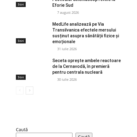
Stiri
Eforie Sud
7 august 2026
MedLife analizează pe Via
Transilvanica efectele mersului
susținut asupra sănătății fizice și
Stiri
emoționale
31 iulie 2026
Seceta oprește ambele reactoare
de la Cernavodă, în premieră
pentru centrala nucleară
Stiri
30 iulie 2026
Caută
Caută