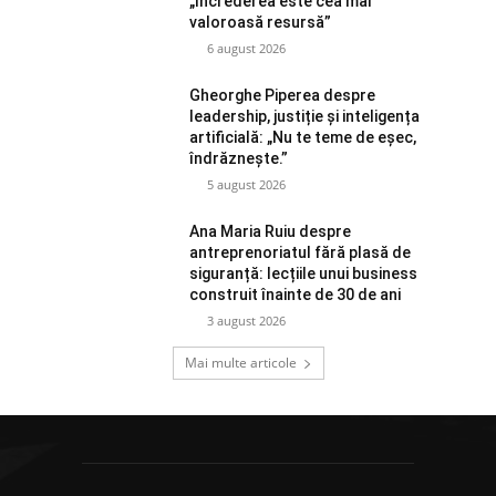
„Încrederea este cea mai
valoroasă resursă”
6 august 2026
Gheorghe Piperea despre
leadership, justiție și inteligența
artificială: „Nu te teme de eșec,
îndrăznește.”
5 august 2026
Ana Maria Ruiu despre
antreprenoriatul fără plasă de
siguranță: lecțiile unui business
construit înainte de 30 de ani
3 august 2026
Mai multe articole