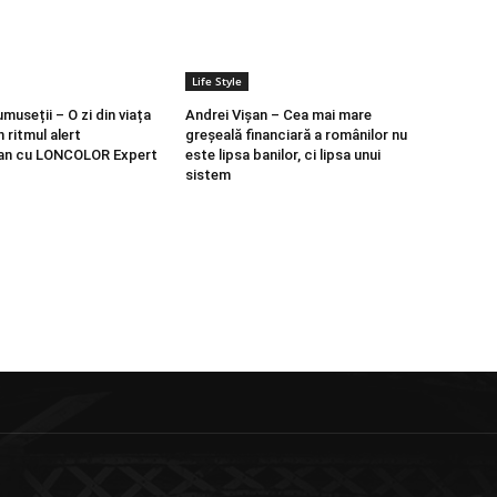
Life Style
umuseții – O zi din viața
Andrei Vișan – Cea mai mare
n ritmul alert
greșeală financiară a românilor nu
n cu LONCOLOR Expert
este lipsa banilor, ci lipsa unui
sistem