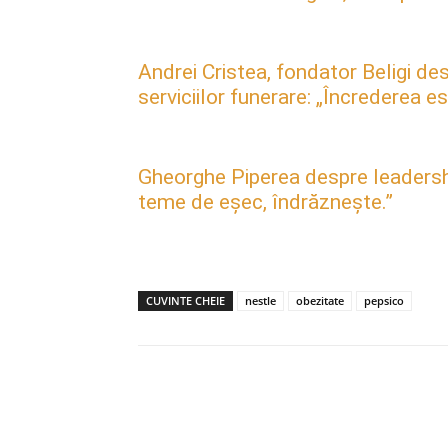
Andrei Cristea, fondator Beligi des
serviciilor funerare: „Încrederea 
Gheorghe Piperea despre leadership, 
teme de eșec, îndrăznește.”
CUVINTE CHEIE
nestle
obezitate
pepsico
Acțiune