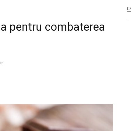
C
pta pentru combaterea
16