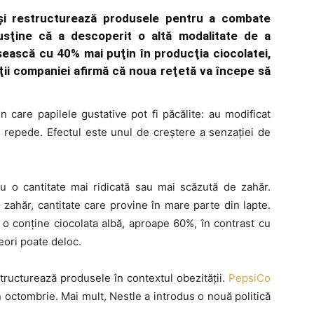
îşi restructurează produsele pentru a combate
usţine că a descoperit o altă modalitate de a
osească cu 40% mai puţin în producţia ciocolatei,
nţii companiei afirmă că noua reţetă va începe să
n care papilele gustative pot fi păcălite: au modificat
i repede. Efectul este unul de creştere a senzaţiei de
au o cantitate mai ridicată sau mai scăzută de zahăr.
zahăr, cantitate care provine în mare parte din lapte.
 o conţine ciocolata albă, aproape 60%, în contrast cu
eori poate deloc.
tructurează produsele în contextul obezităţii.
PepsiCo
 octombrie. Mai mult, Nestle a introdus o nouă politică