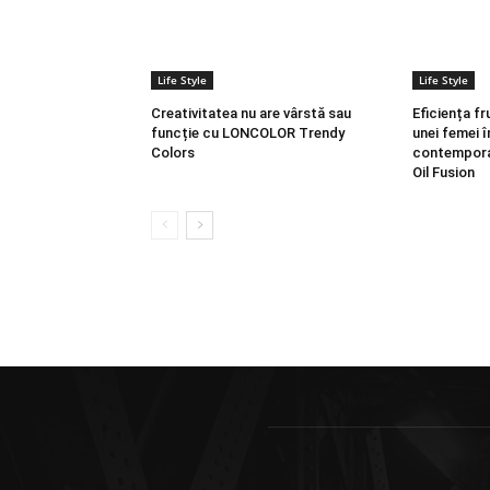
Life Style
Life Style
Creativitatea nu are vârstă sau
Eficiența fr
funcție cu LONCOLOR Trendy
unei femei î
Colors
contempora
Oil Fusion