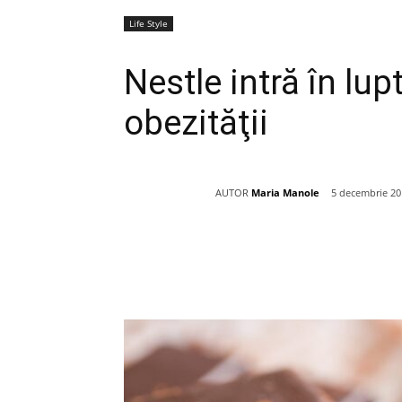
Life Style
Nestle intră în lu
obezităţii
AUTOR
Maria Manole
5 decembrie 20
Acțiune