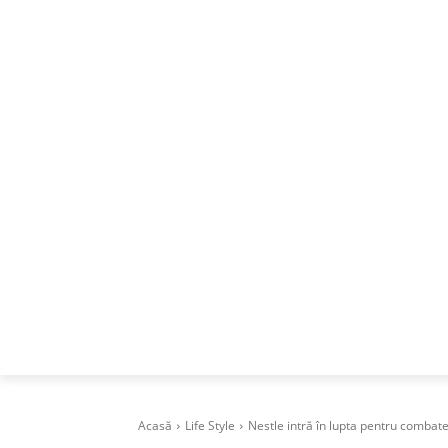
ACASA
DESPRE
CAREERS
BUSI
Acasă
Life Style
Nestle intră în lupta pentru combate