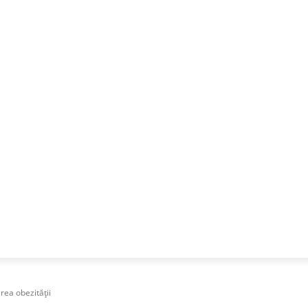
NESS
FRACTIONAL
SPECIAL GUEST
PUBLICITATE
rea obezităţii