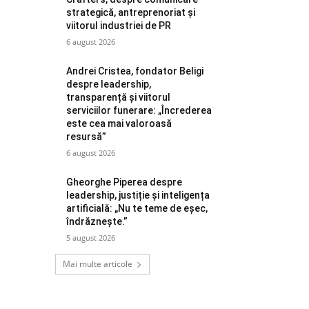
strategică, antreprenoriat și
viitorul industriei de PR
6 august 2026
Andrei Cristea, fondator Beligi
despre leadership,
transparență și viitorul
serviciilor funerare: „Încrederea
este cea mai valoroasă
resursă”
6 august 2026
Gheorghe Piperea despre
leadership, justiție și inteligența
artificială: „Nu te teme de eșec,
îndrăznește.”
5 august 2026
Mai multe articole