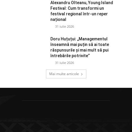
Alexandru Olteanu, Young Island
Festival: Cum transformi un
festival regional într-un reper
național
31 iulie 2026
Doru Huțuțui: „Managementul
înseamnă mai puțin să ai toate
răspunsurile și mai mult să pui
întrebările potrivite”
31 iulie 2026
Mai multe articole