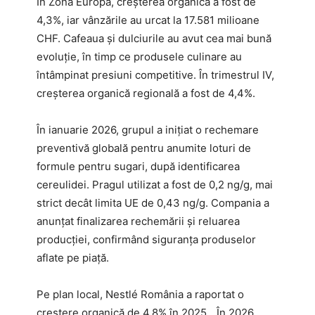
În Zona Europa, creșterea organică a fost de
4,3%, iar vânzările au urcat la 17.581 milioane
CHF. Cafeaua și dulciurile au avut cea mai bună
evoluție, în timp ce produsele culinare au
întâmpinat presiuni competitive. În trimestrul IV,
creșterea organică regională a fost de 4,4%.
În ianuarie 2026, grupul a inițiat o rechemare
preventivă globală pentru anumite loturi de
formule pentru sugari, după identificarea
cereulidei. Pragul utilizat a fost de 0,2 ng/g, mai
strict decât limita UE de 0,43 ng/g. Compania a
anunțat finalizarea rechemării și reluarea
producției, confirmând siguranța produselor
aflate pe piață.
Pe plan local, Nestlé România a raportat o
creștere organică de 4,8% în 2025. „În 2026