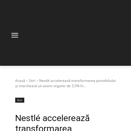
Acasă
Stiri
Nestlé accelerează transformarea portofoliului
și marchează un avans organic de 3,5% în...
Stiri
Nestlé accelerează
transformarea