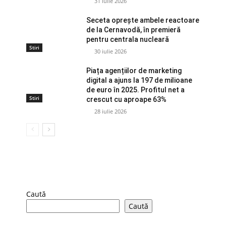
31 iulie 2026
Seceta oprește ambele reactoare
de la Cernavodă, în premieră
pentru centrala nucleară
Stiri
30 iulie 2026
Piața agențiilor de marketing
digital a ajuns la 197 de milioane
de euro în 2025. Profitul net a
Stiri
crescut cu aproape 63%
28 iulie 2026
Caută
Caută