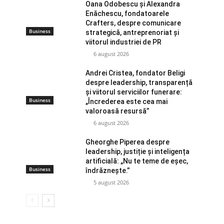
Oana Odobescu și Alexandra
Enăchescu, fondatoarele
Crafters, despre comunicare
Business
strategică, antreprenoriat și
viitorul industriei de PR
6 august 2026
Andrei Cristea, fondator Beligi
despre leadership, transparență
și viitorul serviciilor funerare:
Business
„Încrederea este cea mai
valoroasă resursă”
6 august 2026
Gheorghe Piperea despre
leadership, justiție și inteligența
artificială: „Nu te teme de eșec,
Business
îndrăznește.”
5 august 2026