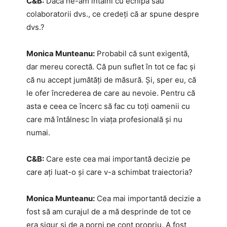
C&B:
Dacă ne-am întâlni cu echipa sau
colaboratorii dvs., ce credeți că ar spune despre
dvs.?
Monica Munteanu:
Probabil că sunt exigentă,
dar mereu corectă. Că pun suflet în tot ce fac și
că nu accept jumătăți de măsură. Și, sper eu, că
le ofer încrederea de care au nevoie. Pentru că
asta e ceea ce încerc să fac cu toți oamenii cu
care mă întâlnesc în viața profesională și nu
numai.
C&B:
Care este cea mai importantă decizie pe
care ați luat-o și care v-a schimbat traiectoria?
Monica Munteanu:
Cea mai importantă decizie a
fost să am curajul de a mă desprinde de tot ce
era sigur și de a porni pe cont propriu. A fost