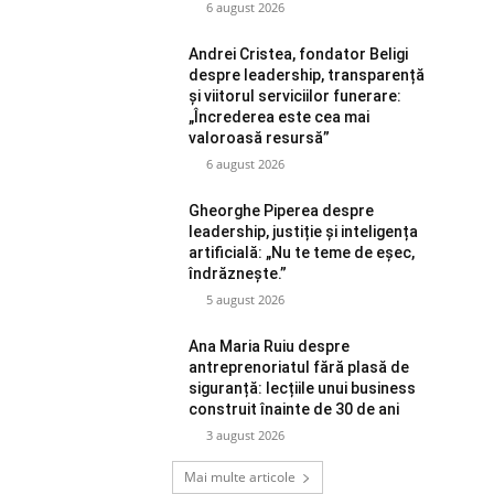
6 august 2026
Andrei Cristea, fondator Beligi
despre leadership, transparență
și viitorul serviciilor funerare:
„Încrederea este cea mai
valoroasă resursă”
6 august 2026
Gheorghe Piperea despre
leadership, justiție și inteligența
artificială: „Nu te teme de eșec,
îndrăznește.”
5 august 2026
Ana Maria Ruiu despre
antreprenoriatul fără plasă de
siguranță: lecțiile unui business
construit înainte de 30 de ani
3 august 2026
Mai multe articole