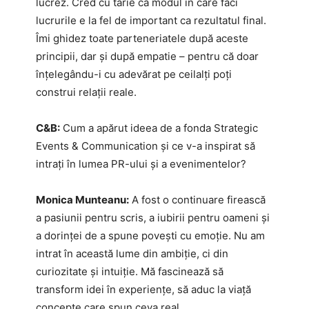
lucrez. Cred cu tărie că modul în care faci
lucrurile e la fel de important ca rezultatul final.
Îmi ghidez toate parteneriatele după aceste
principii, dar și după empatie – pentru că doar
înțelegându-i cu adevărat pe ceilalți poți
construi relații reale.
C&B:
Cum a apărut ideea de a fonda Strategic
Events & Communication și ce v-a inspirat să
intrați în lumea PR-ului și a evenimentelor?
Monica Munteanu:
A fost o continuare firească
a pasiunii pentru scris, a iubirii pentru oameni și
a dorinței de a spune povești cu emoție. Nu am
intrat în această lume din ambiție, ci din
curiozitate și intuiție. Mă fascinează să
transform idei în experiențe, să aduc la viață
concepte care spun ceva real.