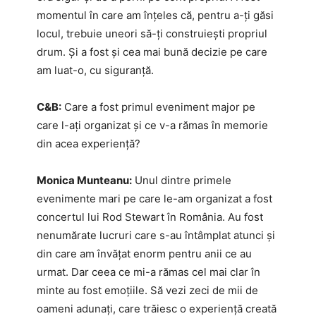
momentul în care am înțeles că, pentru a-ți găsi
locul, trebuie uneori să-ți construiești propriul
drum. Și a fost și cea mai bună decizie pe care
am luat-o, cu siguranță.
C&B:
Care a fost primul eveniment major pe
care l-ați organizat și ce v-a rămas în memorie
din acea experiență?
Monica Munteanu:
Unul dintre primele
evenimente mari pe care le-am organizat a fost
concertul lui Rod Stewart în România. Au fost
nenumărate lucruri care s-au întâmplat atunci și
din care am învățat enorm pentru anii ce au
urmat. Dar ceea ce mi-a rămas cel mai clar în
minte au fost emoțiile. Să vezi zeci de mii de
oameni adunați, care trăiesc o experiență creată