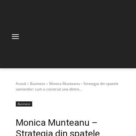
Acasă
Business
Monica Munteanu – Strategia din spatele
oamenilor: cum a construit una dintre...
Business
Monica Munteanu –
Strategia din spatele