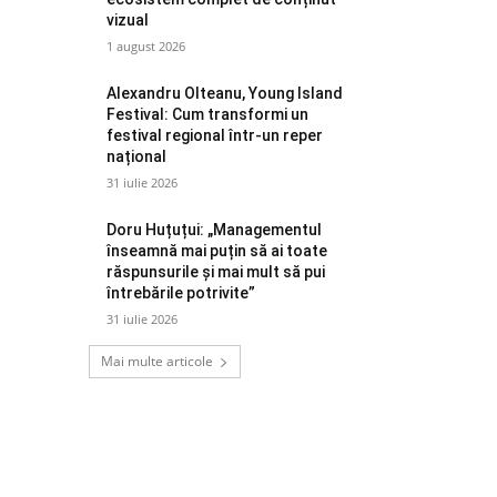
vizual
1 august 2026
Alexandru Olteanu, Young Island
Festival: Cum transformi un
festival regional într-un reper
național
31 iulie 2026
Doru Huțuțui: „Managementul
înseamnă mai puțin să ai toate
răspunsurile și mai mult să pui
întrebările potrivite”
31 iulie 2026
Mai multe articole