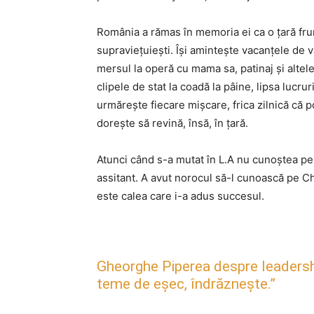
România a rămas în memoria ei ca o țară frum
supraviețuiești. Își amintește vacanțele de va
mersul la operă cu mama sa, patinaj și alte
clipele de stat la coadă la pâine, lipsa lucru
urmărește fiecare mișcare, frica zilnică că poț
dorește să revină, însă, în țară.
Atunci când s-a mutat în L.A nu cunoștea pe
assitant. A avut norocul să-l cunoască pe C
este calea care i-a adus succesul.
Gheorghe Piperea despre leadership, 
teme de eșec, îndrăznește.”