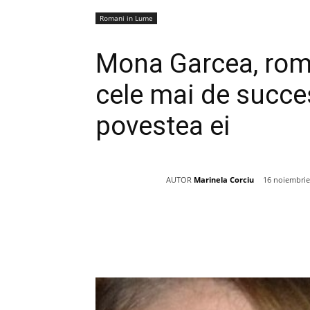
Romani in Lume
Mona Garcea, rom
cele mai de succes
povestea ei
AUTOR
Marinela Corciu
16 noiembrie
Acțiune