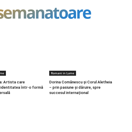
asemanatoare
ume
Romani in Lume
a: Artista care
Dorina Comănescu și Corul Aletheia
identitatea într-o formă
– prin pasiune și dăruire, spre
ersală
succesul internațional