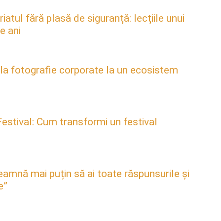
atul fără plasă de siguranță: lecțiile unui
e ani
 la fotografie corporate la un ecosistem
estival: Cum transformi un festival
mnă mai puțin să ai toate răspunsurile și
e”