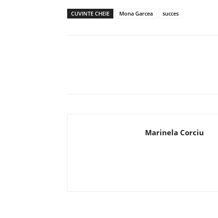
CUVINTE CHEIE
Mona Garcea
succes
Acțiune
Marinela Corciu