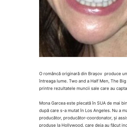
O româncă originară din Brașov produce unel
întreaga lume. Two and a Half Men, The Bi
printre rezultatele muncii sale care au captat
Mona Garcea este plecată în SUA de mai bine 
după care s-a mutat în Los Angeles. Nu a mai
producător, producător-coordonator, și assis
produse la Hollywood, care deja au făcut inco