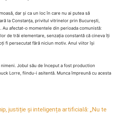
oasă, dar și ca un loc în care nu ai putea să
ră la Constanța, privitul vitrinelor prin București,
le. Au afectat-o momentele din perioada comunistă:
rilor de trăi elementare, senzația constantă că cineva îți
i fi persecutat fără niciun motiv. Anul viitor își
 nimeni. Jobul său de început a fost production
huck Lorre, fiindu-i asitentă. Munca împreună cu acesta
justiție și inteligența artificială: „Nu te