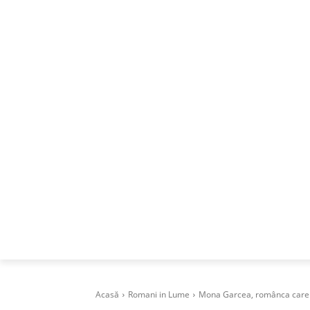
ACASA
DESPRE
CAREERS
BUSI
Acasă
Romani in Lume
Mona Garcea, românca care p