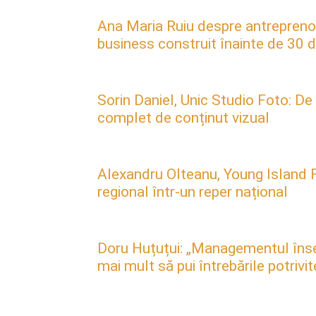
Ana Maria Ruiu despre antreprenori
business construit înainte de 30 d
Sorin Daniel, Unic Studio Foto: De
complet de conținut vizual
Alexandru Olteanu, Young Island F
regional într-un reper național
Doru Huțuțui: „Managementul însea
mai mult să pui întrebările potrivit