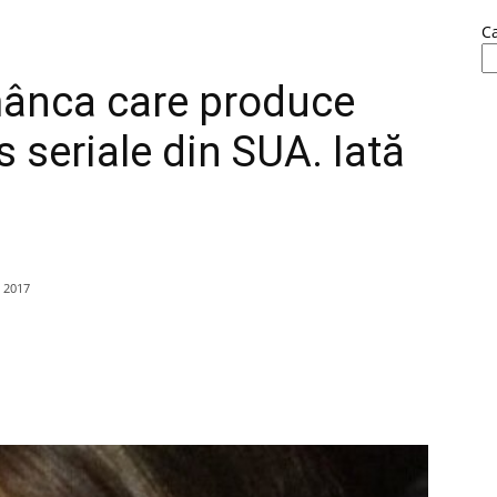
C
ânca care produce
 seriale din SUA. Iată
 2017