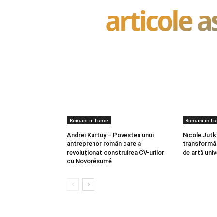
articole 
Romani in Lume
Romani in L
Andrei Kurtuy – Povestea unui
Nicole Jutk
antreprenor român care a
transformă 
revoluționat construirea CV-urilor
de artă univ
cu Novorésumé