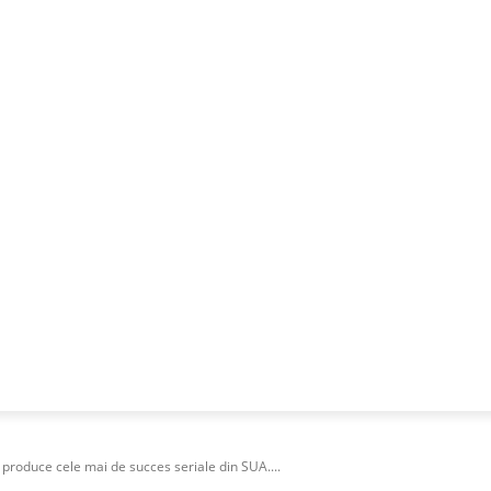
NESS
FRACTIONAL
SPECIAL GUEST
PUBLICITATE
roduce cele mai de succes seriale din SUA....