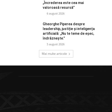
„Încrederea este cea mai
valoroasă resursă”
6 august 2026
Gheorghe Piperea despre
leadership, justiție și inteligența
artificială: „Nu te teme de eșec,
îndrăznește.”
5 august 2026
Mai multe articole