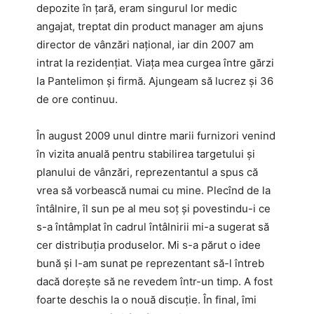
depozite în ţară, eram singurul lor medic
angajat, treptat din product manager am ajuns
director de vânzări naţional, iar din 2007 am
intrat la rezidenţiat. Viaţa mea curgea între gărzi
la Pantelimon și firmă. Ajungeam să lucrez și 36
de ore continuu.
În august 2009 unul dintre marii furnizori venind
în vizita anuală pentru stabilirea targetului și
planului de vânzări, reprezentantul a spus că
vrea să vorbească numai cu mine. Plecînd de la
întâlnire, îl sun pe al meu soţ şi povestindu-i ce
s-a întâmplat în cadrul întâlnirii mi-a sugerat să
cer distribuţia produselor. Mi s-a părut o idee
bună și l-am sunat pe reprezentant să-l întreb
dacă doreşte să ne revedem într-un timp. A fost
foarte deschis la o nouă discuție. În final, îmi