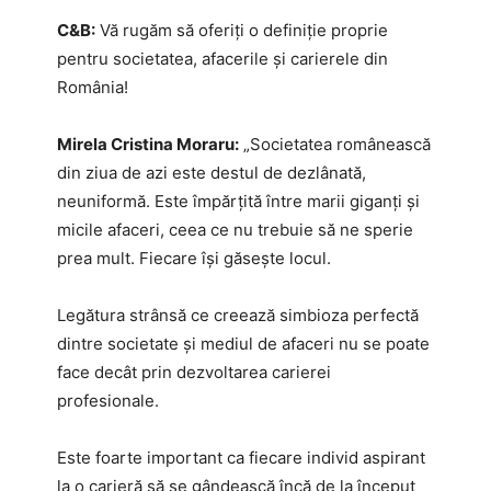
C&B:
Vă rugăm să oferiți o definiție proprie
pentru societatea, afacerile și carierele din
România!
Mirela Cristina Moraru:
„Societatea românească
din ziua de azi este destul de dezlânată,
neuniformă. Este împărţită între marii giganţi şi
micile afaceri, ceea ce nu trebuie să ne sperie
prea mult. Fiecare îşi găseşte locul.
Legătura strânsă ce creează simbioza perfectă
dintre societate și mediul de afaceri nu se poate
face decât prin dezvoltarea carierei
profesionale.
Este foarte important ca fiecare individ aspirant
la o carieră să se gândească încă de la început