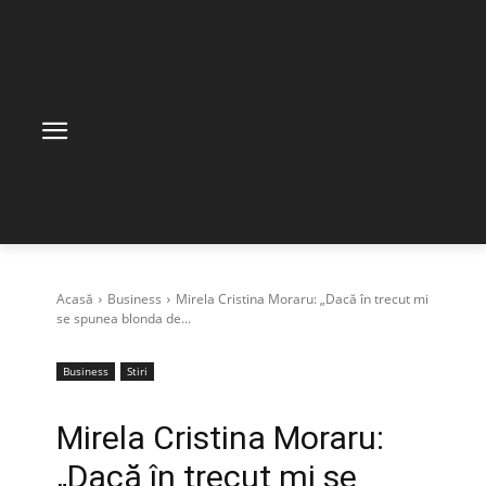
Acasă
Business
Mirela Cristina Moraru: „Dacă în trecut mi
se spunea blonda de...
Business
Stiri
Mirela Cristina Moraru:
„Dacă în trecut mi se