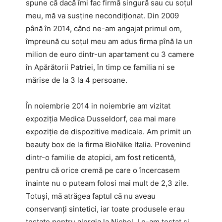
spune că dacă îmi fac firmă singură sau cu soţul
meu, mă va susţine necondiţionat. Din 2009
până în 2014, când ne-am angajat primul om,
împreună cu soţul meu am adus firma pînă la un
milion de euro dintr-un apartament cu 3 camere
în Apărătorii Patriei, în timp ce familia ni se
mărise de la 3 la 4 persoane.
În noiembrie 2014 in noiembrie am vizitat
expoziţia Medica Dusseldorf, cea mai mare
expoziţie de dispozitive medicale. Am primit un
beauty box de la firma BioNike Italia. Provenind
dintr-o familie de atopici, am fost reticentă,
pentru că orice cremă pe care o încercasem
înainte nu o puteam folosi mai mult de 2,3 zile.
Totuși, mă atrăgea faptul că nu aveau
conservanţi sintetici, iar toate produsele erau
testate pentru alergia la Nichel. Le-am testat şi