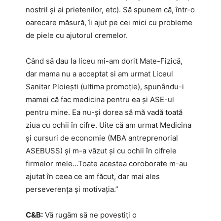
nostril și ai prietenilor, etc). Să spunem că, într-o
oarecare măsură, îi ajut pe cei mici cu probleme
de piele cu ajutorul cremelor.
Când să dau la liceu mi-am dorit Mate-Fizică,
dar mama nu a acceptat si am urmat Liceul
Sanitar Ploiești (ultima promoţie), spunându-i
mamei că fac medicina pentru ea și ASE-ul
pentru mine. Ea nu-și dorea să mă vadă toată
ziua cu ochii în cifre. Uite că am urmat Medicina
și cursuri de economie (MBA antreprenorial
ASEBUSS) şi m-a văzut şi cu ochii în cifrele
firmelor mele…Toate acestea coroborate m-au
ajutat în ceea ce am făcut, dar mai ales
perseverenţa și motivaţia.”
C&B:
Vă rugăm să ne povestiți o