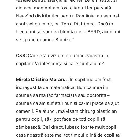
din acel moment am fost clientul lor pe viaţă.
Neavînd distribuitor pentru România, au semnat
contract cu mine, cu Terra Distrimed. Dacă în
trecut mi se spunea blonda de la BARD, acum mi
se spune doamna Bionike.”
C&B:
Care erau viziunile dumneavoastră în
copilărie/adolescență și care sunt acum?
Mirela Cristina Moraru:
„În copilărie am fost
îndrăgostită de matematică. Bunica mea îmi
spunea să mă fac farmacistă sau doctoriță –
spunea că am sufletul bun și că-mi place să ajut
oamenii. Pe atunci, mă visam chirurg plastician
pentru copii, să-i pot face pe toţi copiii să
zâmbească. Cei drept, iubesc foarte mult copiii,
casa noastră este mai tot timpul plină de copii (ai