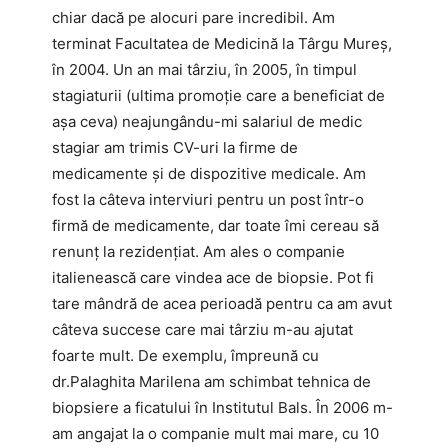
chiar dacă pe alocuri pare incredibil. Am
terminat Facultatea de Medicină la Târgu Mureş,
în 2004. Un an mai târziu, în 2005, în timpul
stagiaturii (ultima promoţie care a beneficiat de
aşa ceva) neajungându-mi salariul de medic
stagiar am trimis CV-uri la firme de
medicamente şi de dispozitive medicale. Am
fost la câteva interviuri pentru un post într-o
firmă de medicamente, dar toate îmi cereau să
renunţ la rezidenţiat. Am ales o companie
italienească care vindea ace de biopsie. Pot fi
tare mândră de acea perioadă pentru ca am avut
câteva succese care mai târziu m-au ajutat
foarte mult. De exemplu, împreună cu
dr.Palaghita Marilena am schimbat tehnica de
biopsiere a ficatului în Institutul Bals. În 2006 m-
am angajat la o companie mult mai mare, cu 10