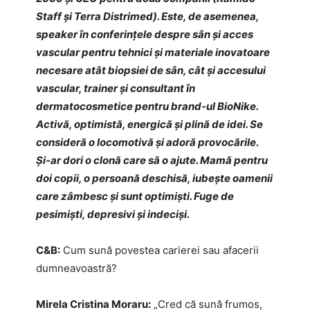
Staff și Terra Distrimed). Este, de asemenea,
speaker în conferinţele despre sân și acces
vascular pentru tehnici și materiale inovatoare
necesare atât biopsiei de sân, cât și accesului
vascular, trainer și consultant în
dermatocosmetice pentru brand-ul BioNike.
Activă, optimistă, energică și plină de idei. Se
consideră o locomotivă și adoră provocările.
Și-ar dori o clonă care să o ajute. Mamă pentru
doi copii, o persoană deschisă, iubește oamenii
care zâmbesc și sunt optimişti. Fuge de
pesimişti, depresivi şi indecişi.
C&B:
Cum sună povestea carierei sau afacerii
dumneavoastră?
Mirela Cristina Moraru:
„Cred că sună frumos,