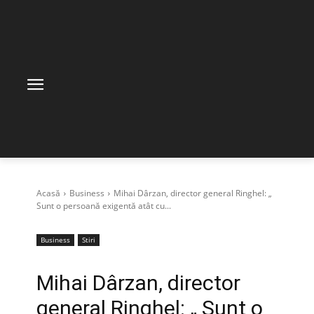
Acasă
Business
Mihai Dârzan, director general Ringhel: „
Sunt o persoană exigentă atât cu...
Business
Stiri
Mihai Dârzan, director
general Ringhel: „ Sunt o