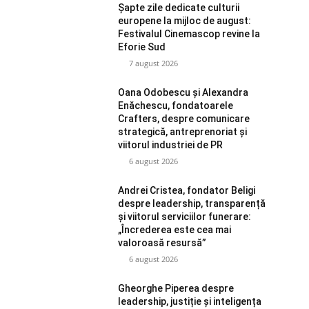
Șapte zile dedicate culturii
europene la mijloc de august:
Festivalul Cinemascop revine la
Eforie Sud
7 august 2026
Oana Odobescu și Alexandra
Enăchescu, fondatoarele
Crafters, despre comunicare
strategică, antreprenoriat și
viitorul industriei de PR
6 august 2026
Andrei Cristea, fondator Beligi
despre leadership, transparență
și viitorul serviciilor funerare:
„Încrederea este cea mai
valoroasă resursă”
6 august 2026
Gheorghe Piperea despre
leadership, justiție și inteligența