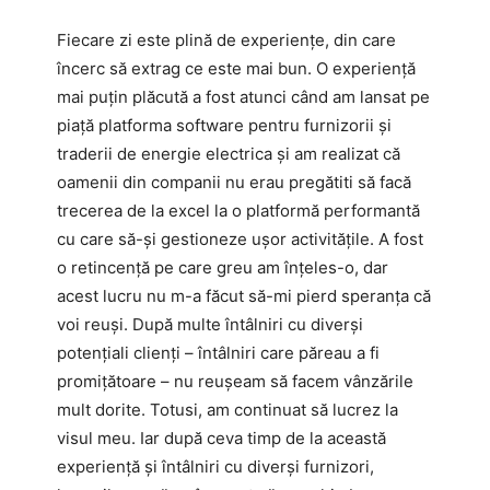
Fiecare zi este plină de experiențe, din care
încerc să extrag ce este mai bun. O experiență
mai puțin plăcută a fost atunci când am lansat pe
piață platforma software pentru furnizorii și
traderii de energie electrica și am realizat că
oamenii din companii nu erau pregătiti să facă
trecerea de la excel la o platformă performantă
cu care să-și gestioneze ușor activitățile. A fost
o retincență pe care greu am înțeles-o, dar
acest lucru nu m-a făcut să-mi pierd speranța că
voi reuși. După multe întâlniri cu diverși
potențiali clienți – întâlniri care păreau a fi
promițătoare – nu reușeam să facem vânzările
mult dorite. Totusi, am continuat să lucrez la
visul meu. Iar după ceva timp de la această
experiență și întâlniri cu diverși furnizori,