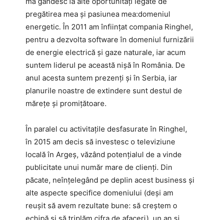
mă gândesc la alte oportunități legate de
pregătirea mea și pasiunea mea:domeniul
energetic. În 2011 am înființat compania Ringhel,
pentru a dezvolta software în domeniul furnizării
de energie electrică și gaze naturale, iar acum
suntem liderul pe această nișă în România. De
anul acesta suntem prezenți și în Serbia, iar
planurile noastre de extindere sunt destul de
mărețe și promițătoare.
În paralel cu activitațile desfasurate în Ringhel,
în 2015 am decis să investesc o televiziune
locală în Argeș, văzând potențialul de a vinde
publicitate unui număr mare de clienți. Din
păcate, neînțelegând pe deplin acest business și
alte aspecte specifice domeniului (deși am
reușit să avem rezultate bune: să creștem o
echipă și să triplăm cifra de afaceri), un an și