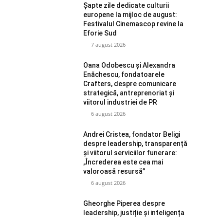
Șapte zile dedicate culturii
europene la mijloc de august:
Festivalul Cinemascop revine la
Eforie Sud
7 august 2026
Oana Odobescu și Alexandra
Enăchescu, fondatoarele
Crafters, despre comunicare
strategică, antreprenoriat și
viitorul industriei de PR
6 august 2026
Andrei Cristea, fondator Beligi
despre leadership, transparență
și viitorul serviciilor funerare:
„Încrederea este cea mai
valoroasă resursă”
6 august 2026
Gheorghe Piperea despre
leadership, justiție și inteligența