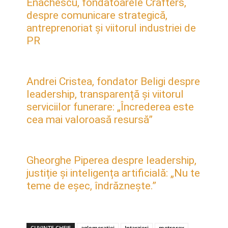
Enăchescu, fondatoarele Crafters,
despre comunicare strategică,
antreprenoriat și viitorul industriei de
PR
Andrei Cristea, fondator Beligi despre
leadership, transparență și viitorul
serviciilor funerare: „Încrederea este
cea mai valoroasă resursă”
Gheorghe Piperea despre leadership,
justiție și inteligența artificială: „Nu te
teme de eșec, îndrăznește.”
CUVINTE CHEIE
aglomeratiei
Intarzieri
metrorex