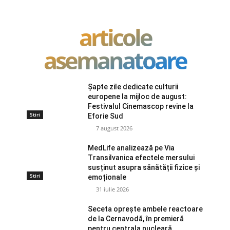
articole
asemanatoare
Șapte zile dedicate culturii
europene la mijloc de august:
Festivalul Cinemascop revine la
Stiri
Eforie Sud
7 august 2026
MedLife analizează pe Via
Transilvanica efectele mersului
susținut asupra sănătății fizice și
Stiri
emoționale
31 iulie 2026
Seceta oprește ambele reactoare
de la Cernavodă, în premieră
pentru centrala nucleară