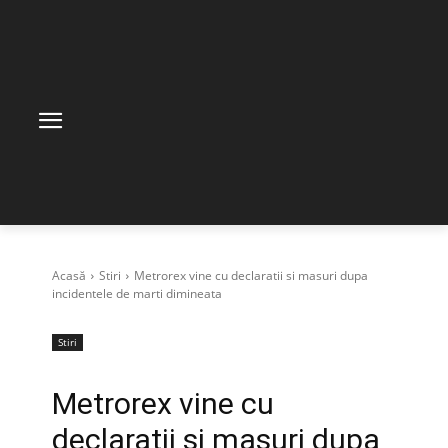
Acasă
Stiri
Metrorex vine cu declaratii si masuri dupa
incidentele de marti dimineata
Stiri
Metrorex vine cu
declaratii si masuri dupa