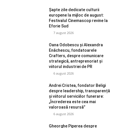
Șapte zile dedicate culturii
europene la mijloc de august:
Festivalul Cinemascop revine la
Eforie Sud
7 august 2026
Oana Odobescu și Alexandra
Enăchescu, fondatoarele
Crafters, despre comunicare
strategică, antreprenoriat și
viitorul industriei de PR
6 august 2026
Andrei Cristea, fondator Beligi
despre leadership, transparență
și viitorul serviciilor funerare:
„Încrederea este cea mai
valoroasă resursă”
6 august 2026
Gheorghe Piperea despre