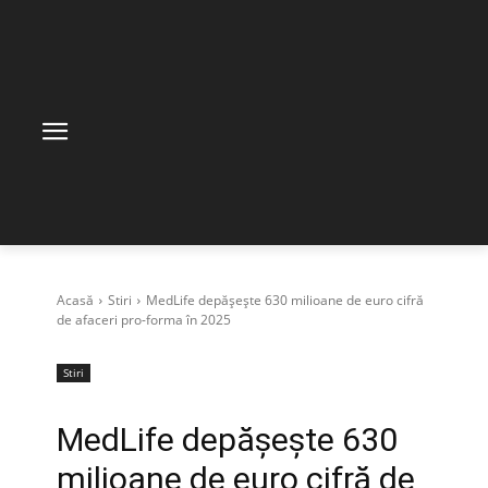
Acasă
Stiri
MedLife depășește 630 milioane de euro cifră
de afaceri pro-forma în 2025
Stiri
MedLife depășește 630
milioane de euro cifră de