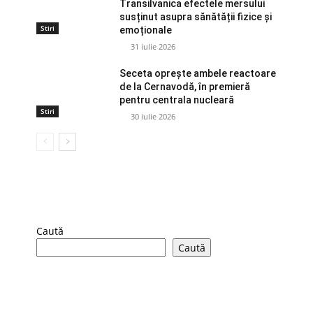
Transilvanica efectele mersului
susținut asupra sănătății fizice și
Stiri
emoționale
31 iulie 2026
Seceta oprește ambele reactoare
de la Cernavodă, în premieră
pentru centrala nucleară
Stiri
30 iulie 2026
Caută
Caută