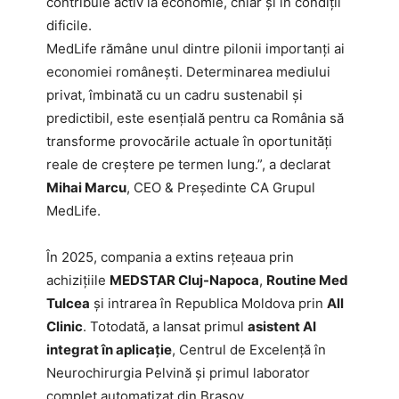
contribuie activ la economie, chiar și în condiții
dificile.
MedLife rămâne unul dintre pilonii importanți ai
economiei românești. Determinarea mediului
privat, îmbinată cu un cadru sustenabil și
predictibil, este esențială pentru ca România să
transforme provocările actuale în oportunități
reale de creștere pe termen lung.”, a declarat
Mihai Marcu
, CEO & Președinte CA Grupul
MedLife.
În 2025, compania a extins rețeaua prin
achizițiile
MEDSTAR Cluj-Napoca
,
Routine Med
Tulcea
și intrarea în Republica Moldova prin
All
Clinic
. Totodată, a lansat primul
asistent AI
integrat în aplicație
, Centrul de Excelență în
Neurochirurgia Pelvină și primul laborator
complet automatizat din Brașov.