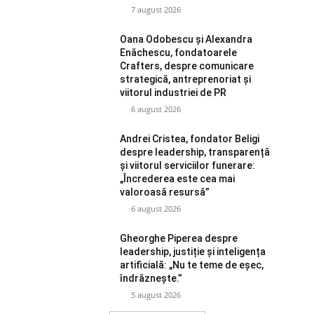
7 august 2026
Oana Odobescu și Alexandra
Enăchescu, fondatoarele
Crafters, despre comunicare
strategică, antreprenoriat și
viitorul industriei de PR
6 august 2026
Andrei Cristea, fondator Beligi
despre leadership, transparență
și viitorul serviciilor funerare:
„Încrederea este cea mai
valoroasă resursă”
6 august 2026
Gheorghe Piperea despre
leadership, justiție și inteligența
artificială: „Nu te teme de eșec,
îndrăznește.”
5 august 2026