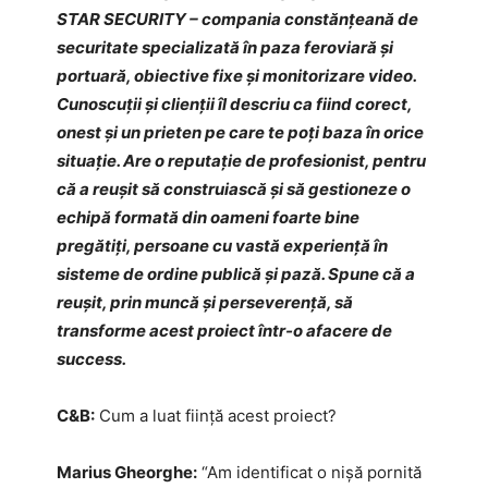
STAR SECURITY – compania constănțeană de
securitate specializată în paza feroviară și
portuară, obiective fixe și monitorizare video.
Cunoscuții și clienții îl descriu ca fiind corect,
onest și un prieten pe care te poți baza în orice
situație. Are o reputație de profesionist, pentru
că a reușit să construiască și să gestioneze o
echipă formată din oameni foarte bine
pregătiți, persoane cu vastă experiență în
sisteme de ordine publică și pază. Spune că a
reușit, prin muncă și perseverență, să
transforme acest proiect într-o afacere de
success.
C&B:
Cum a luat ființă acest proiect?
Marius Gheorghe:
“Am identificat o nișă pornită