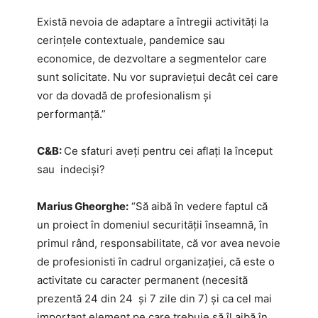
Există nevoia de adaptare a întregii activități la
cerințele contextuale, pandemice sau
economice, de dezvoltare a segmentelor care
sunt solicitate. Nu vor supraviețui decât cei care
vor da dovadă de profesionalism și
performanță.”
C&B: ​
Ce sfaturi aveți pentru cei aflați la început
sau indeciși?
Marius Gheorghe:
“Să aibă în vedere faptul că
un proiect în domeniul securității înseamnă, în
primul rând, responsabilitate, că vor avea nevoie
de profesionisti în cadrul organizației, că este o
activitate cu caracter permanent (necesită
prezentă 24 din 24 și 7 zile din 7) și ca cel mai
important element pe care trebuie să îl aibă în