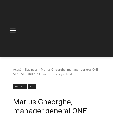
Acasă
Business
Marius Gheorghe, manager general ONE
STAR SECURITY: “O afacere se crește fiind...
Business
Stiri
Marius Gheorghe,
manager general ONE