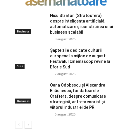
asemanatoare
Nicu Straton (Stratosfera)
despre inteligența artificială,
automatizare și construirea unui
Business
business scalabil
8 august 2026
Șapte zile dedicate culturii
europene la mijloc de august:
Festivalul Cinemascop revine la
Stiri
Eforie Sud
7 august 2026
Oana Odobescu și Alexandra
Enăchescu, fondatoarele
Crafters, despre comunicare
Business
strategică, antreprenoriat și
viitorul industriei de PR
6 august 2026