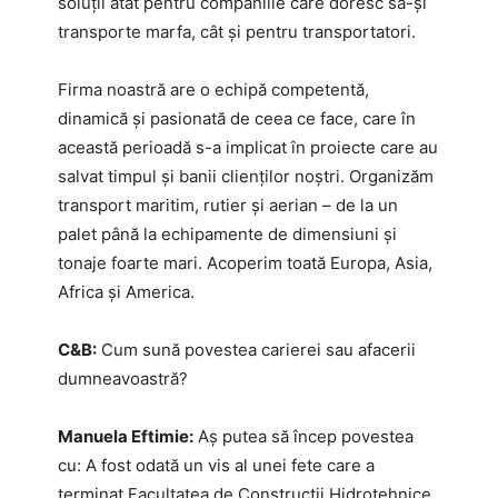
soluții atât pentru companiile care doresc să-și
transporte marfa, cât și pentru transportatori.
Firma noastră are o echipă competentă,
dinamică și pasionată de ceea ce face, care în
această perioadă s-a implicat în proiecte care au
salvat timpul și banii clienților noștri. Organizăm
transport maritim, rutier și aerian – de la un
palet până la echipamente de dimensiuni și
tonaje foarte mari. Acoperim toată Europa, Asia,
Africa și America.
C&B:
Cum sună povestea carierei sau afacerii
dumneavoastră?
Manuela Eftimie:
Aș putea să încep povestea
cu: A fost odată un vis al unei fete care a
terminat Facultatea de Construcții Hidrotehnice