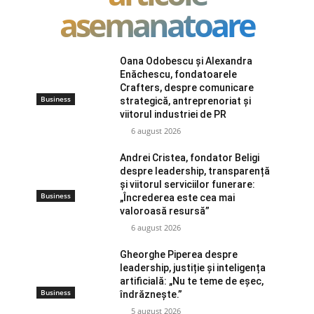
asemanatoare
Oana Odobescu și Alexandra
Enăchescu, fondatoarele
Crafters, despre comunicare
Business
strategică, antreprenoriat și
viitorul industriei de PR
6 august 2026
Andrei Cristea, fondator Beligi
despre leadership, transparență
și viitorul serviciilor funerare:
Business
„Încrederea este cea mai
valoroasă resursă”
6 august 2026
Gheorghe Piperea despre
leadership, justiție și inteligența
artificială: „Nu te teme de eșec,
Business
îndrăznește.”
5 august 2026