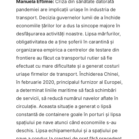
Manuela Eftimie:
Criza din sănătate datorată
pandemiei are implicații uriașe în industria de
transport. Decizia guvernelor lumii de a închide
economiile țărilor lor a dus la sincope majore în
desfășurarea activități noastre. Lipsa mărfurilor,
obligativitatea de a ține șoferii în carantină și
organizarea empirica a centrelor de testare din
frontiere au făcut ca transportul rutier să fie
efectuat cu mare dificultate și a generat costuri
uriașe firmelor de transport. Închiderea Chinei,
în februarie 2020, principalul furnizor al Europei,
a determinat liniile maritime să facă schimbări
de servicii, să reducă numărul navelor aflate în
circulație. Aceasta situație a generat o lipsă
constantă de containere goale în porturi și lipsa
spațiului pe nave atunci când economiile s-au
deschis. Lipsa echipamentului și a spațiului pe
nave a condus la creșteri de preț fără precedent