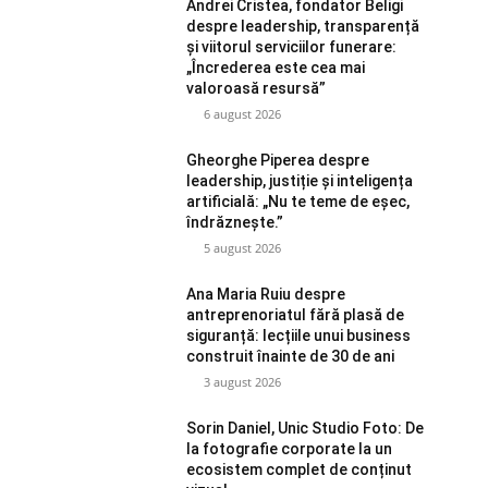
Andrei Cristea, fondator Beligi
despre leadership, transparență
și viitorul serviciilor funerare:
„Încrederea este cea mai
valoroasă resursă”
6 august 2026
Gheorghe Piperea despre
leadership, justiție și inteligența
artificială: „Nu te teme de eșec,
îndrăznește.”
5 august 2026
Ana Maria Ruiu despre
antreprenoriatul fără plasă de
siguranță: lecțiile unui business
construit înainte de 30 de ani
3 august 2026
Sorin Daniel, Unic Studio Foto: De
la fotografie corporate la un
ecosistem complet de conținut