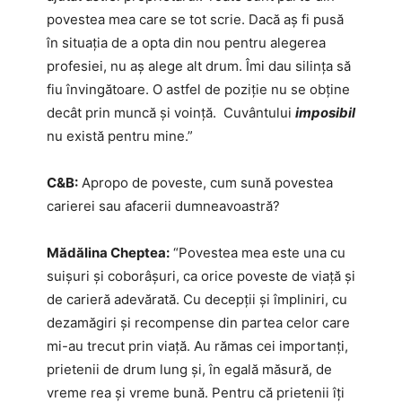
povestea mea care se tot scrie. Dacă aş fi pusă
în situația de a opta din nou pentru alegerea
profesiei, nu aş alege alt drum. Îmi dau silința să
fiu învingătoare. O astfel de poziție nu se obține
decât prin muncă și voință. Cuvântului
imposibil
nu există pentru mine.”
C&B:
Apropo de poveste, cum sună povestea
carierei sau afacerii dumneavoastră?
Mădălina Cheptea:
“Povestea mea este una cu
suişuri şi coborâşuri, ca orice poveste de viaţă şi
de carieră adevărată. Cu decepţii şi împliniri, cu
dezamăgiri şi recompense din partea celor care
mi-au trecut prin viaţă. Au rămas cei importanţi,
prietenii de drum lung şi, în egală măsură, de
vreme rea şi vreme bună. Pentru că prietenii îţi