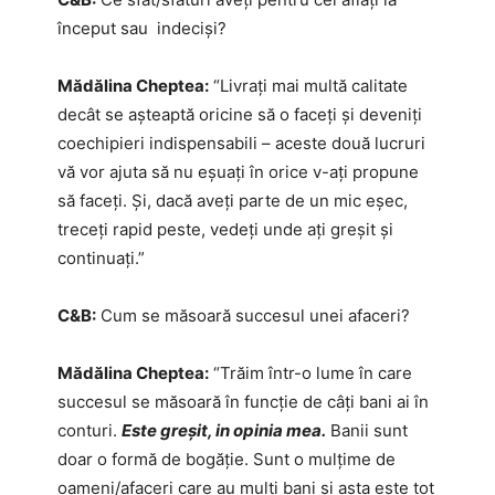
început sau indeciși?
Mădălina Cheptea:
“Livrați mai multă calitate
decât se aşteaptă oricine să o faceți şi deveniți
coechipieri indispensabili – aceste două lucruri
vă vor ajuta să nu eşuați în orice v-ați propune
să faceți. Și, dacă aveți parte de un mic eșec,
treceți rapid peste, vedeți unde ați greșit și
continuați.”
C&B:
Cum se măsoară succesul unei afaceri?
Mădălina Cheptea:
“Trăim într-o lume în care
succesul se măsoară în funcţie de câţi bani ai în
conturi.
Este greșit, in opinia mea.
Banii sunt
doar o formă de bogăţie. Sunt o mulţime de
oameni/afaceri care au mulţi bani şi asta este tot