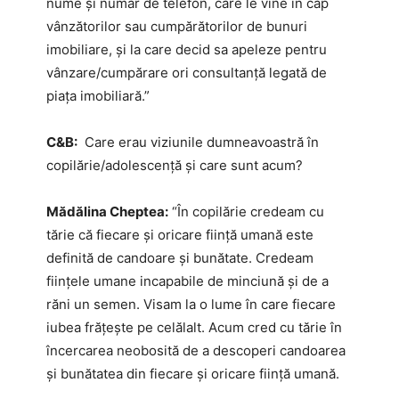
nume şi număr de telefon, care le vine în cap
vânzătorilor sau cumpărătorilor de bunuri
imobiliare, şi la care decid sa apeleze pentru
vânzare/cumpărare ori consultanţă legată de
piaţa imobiliară.”
C&B:
Care erau viziunile dumneavoastră în
copilărie/adolescență și care sunt acum?
Mădălina Cheptea:
“În copilărie credeam cu
tărie că fiecare şi oricare fiinţă umană este
definită de candoare şi bunătate. Credeam
fiinţele umane incapabile de minciună şi de a
răni un semen. Visam la o lume în care fiecare
iubea frăţeşte pe celălalt. Acum cred cu tărie în
încercarea neobosită de a descoperi candoarea
şi bunătatea din fiecare și oricare fiinţă umană.