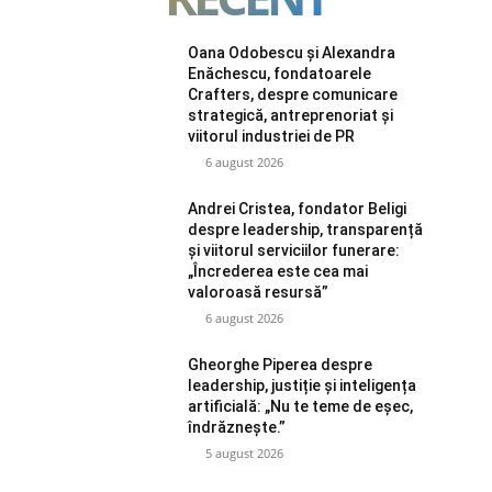
Oana Odobescu și Alexandra
Enăchescu, fondatoarele
Crafters, despre comunicare
strategică, antreprenoriat și
viitorul industriei de PR
6 august 2026
Andrei Cristea, fondator Beligi
despre leadership, transparență
și viitorul serviciilor funerare:
„Încrederea este cea mai
valoroasă resursă”
6 august 2026
Gheorghe Piperea despre
leadership, justiție și inteligența
artificială: „Nu te teme de eșec,
îndrăznește.”
5 august 2026