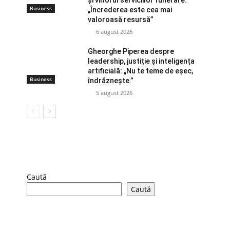
Business
„Încrederea este cea mai
valoroasă resursă”
6 august 2026
Gheorghe Piperea despre
leadership, justiție și inteligența
artificială: „Nu te teme de eșec,
Business
îndrăznește.”
5 august 2026
Caută
Caută