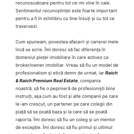
recunoscatoare pentru tot ce-mi vine în cale.
Sentimentul recunoştinţei este foarte important
pentru a fi în echilibru cu tine însuţi şi cu tot ce
traversezi.
Cum spuneam, povestea afacerii şi carierei mele
încă se scrie. Îmi doresc să fac diferenţa în
domeniul pieţei imobiliare în care activez ca
broker/owner imobiliar. Vreau să fiu un model de
profesionalism şi etică demn de urmat, iar
Raich
& Raich Premium Real Estate
, compania
noastră, să fie o pepinieră de profesionişti bine
instruiţi, aşa cum au fost şi alte companii pe care
le-am crescut, un partener pe care colegii din
piaţă să se poată baza şi la care să se poată
raporta. Îmi doresc să fiu un coleg şi un mentor
de excepţie. Îmi doresc să fiu primul şi ultimul