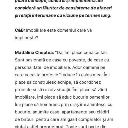
poate concepe, construi și implementa. Se
consideră un făuritor de ecosisteme de afaceri
și relații interumane cu viziune pe termen lung.
C&B:
Imobiliare este domeniul care vă
împlinește?
Mădălina Cheptea:
“Da, îmi place ceea ce fac.
Sunt pasionată de case cu poveste, de case cu
personalitate, de imobiliare. Ador oamenii pe
care aceasta profesie îi aduce în calea mea. Îmi
place să construiesc echipe, să coordonez
proiecte și să rezolv situații. Îmi place să vând
imobiliare. Îmi place să aduc bucurie oamenilor.
Îmi place să hoinăresc prin oraş îmi amintesc, cu
bucurie, anumite case, apartamente sau clădiri
de birouri pentru care am găsit compărator și am
ajutat astfel proprietarul. Toate sunt parte din