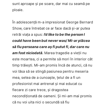
sunt aproape şi pe soare, dar mai cu seamă pe
ploaie.
În adolescenţă m-a impresionat George Bernard
Show, care întrebat ce ar face dacă şi-ar putea
retrăi viaţa a spus:
I’d like to be the person I
could have been but never was/ Mi-ar plăcea
să fiu persoana care aş fi putut fi, dar care nu
am fost niciodată.
Marea tragedie a vieţii nu
este moartea, ci a permite să mori în interior cât
timp trăieşti. Mi-am promis încă de atunci, că nu
voi lăsa să se stingă pasiunea pentru meseria
mea, setea de a cunoaşte, țelul de a fi un
profesionist mai antrenat şi mai educat cu
fiecare zi care trece, şi dragostea
necondiţionată de oameni. Și mi-am mai promis
că nu voi uita nici o secundă să fiu