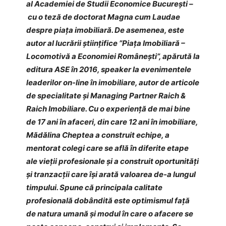
al Academiei de Studii Economice Bucureşti –
cu o teză de doctorat Magna cum Laudae
despre piaţa imobiliară. De asemenea, este
autor al lucrării ştiinţifice ”Piaţa Imobiliară –
Locomotivă a Economiei Româneşti”, apărută la
editura ASE în 2016, speaker la evenimentele
leaderilor on-line în imobiliare, autor de articole
de specialitate și Managing Partner Raich &
Raich Imobiliare. Cu o experiență de mai bine
de 17 ani în afaceri, din care 12 ani în imobiliare,
Mădălina Cheptea a construit echipe, a
mentorat colegi care se află în diferite etape
ale vieții profesionale și a construit oportunități
și tranzacții care îşi arată valoarea de-a lungul
timpului. Spune că principala calitate
profesională dobândită este optimismul faţă
de natura umană și modul în care o afacere se