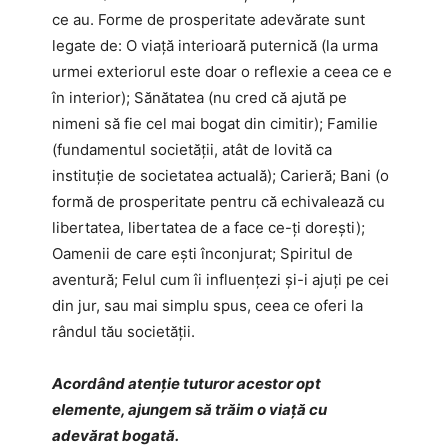
ce au. Forme de prosperitate adevărate sunt
legate de: O viaţă interioară puternică (la urma
urmei exteriorul este doar o reflexie a ceea ce e
în interior); Sănătatea (nu cred că ajută pe
nimeni să fie cel mai bogat din cimitir); Familie
(fundamentul societăţii, atât de lovită ca
instituţie de societatea actuală); Carieră; Bani (o
formă de prosperitate pentru că echivalează cu
libertatea, libertatea de a face ce-ţi doreşti);
Oamenii de care eşti înconjurat; Spiritul de
aventură; Felul cum îi influenţezi şi-i ajuţi pe cei
din jur, sau mai simplu spus, ceea ce oferi la
rândul tău societăţii.
Acordând atenţie tuturor acestor opt
elemente, ajungem să trăim o viaţă cu
adevărat bogată.