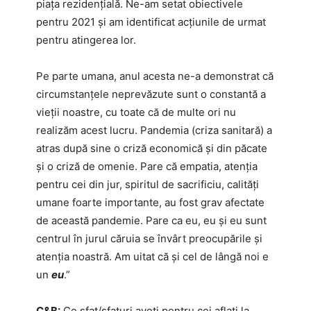
piaţa rezidenţială. Ne-am setat obiectivele
pentru 2021 şi am identificat acţiunile de urmat
pentru atingerea lor.
Pe parte umana, anul acesta ne-a demonstrat că
circumstanţele neprevăzute sunt o constantă a
vieţii noastre, cu toate că de multe ori nu
realizăm acest lucru. Pandemia (criza sanitară) a
atras după sine o criză economică şi din păcate
şi o criză de omenie. Pare că empatia, atenţia
pentru cei din jur, spiritul de sacrificiu, calităţi
umane foarte importante, au fost grav afectate
de această pandemie. Pare ca eu, eu şi eu sunt
centrul în jurul căruia se învârt preocupările şi
atenţia noastră. Am uitat că şi cel de lângă noi e
un
eu
.”
C&B:
Ce sfat/sfaturi aveți pentru cei aflați la