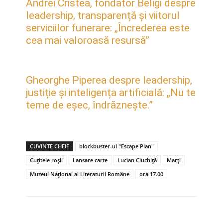
Andrei Cristea, fondator Beligi despre
leadership, transparență și viitorul
serviciilor funerare: „Încrederea este
cea mai valoroasă resursă”
Gheorghe Piperea despre leadership,
justiție și inteligența artificială: „Nu te
teme de eșec, îndrăznește.”
CUVINTE CHEIE
blockbuster-ul "Escape Plan"
Cuțitele roșii
Lansare carte
Lucian Ciuchiță
Marți
Muzeul Național al Literaturii Române
ora 17.00