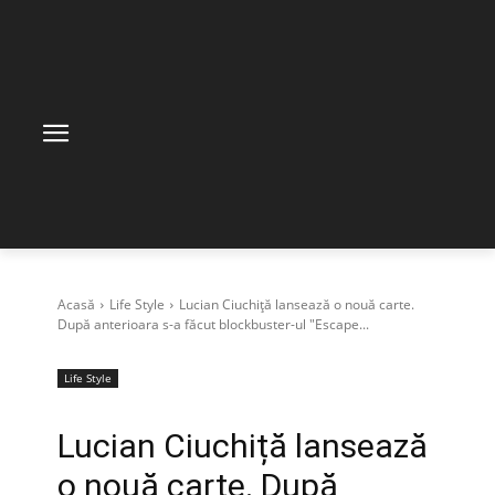
Acasă
Life Style
Lucian Ciuchiță lansează o nouă carte.
După anterioara s-a făcut blockbuster-ul "Escape...
Life Style
Lucian Ciuchiță lansează
o nouă carte. După