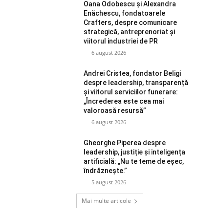
Oana Odobescu și Alexandra
Enăchescu, fondatoarele
Crafters, despre comunicare
strategică, antreprenoriat și
viitorul industriei de PR
6 august 2026
Andrei Cristea, fondator Beligi
despre leadership, transparență
și viitorul serviciilor funerare:
„Încrederea este cea mai
valoroasă resursă”
6 august 2026
Gheorghe Piperea despre
leadership, justiție și inteligența
artificială: „Nu te teme de eșec,
îndrăznește.”
5 august 2026
Mai multe articole