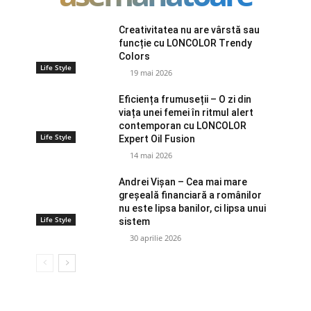
Creativitatea nu are vârstă sau
funcție cu LONCOLOR Trendy
Colors
Life Style
19 mai 2026
Eficiența frumuseții – O zi din
viața unei femei în ritmul alert
contemporan cu LONCOLOR
Life Style
Expert Oil Fusion
14 mai 2026
Andrei Vișan – Cea mai mare
greșeală financiară a românilor
nu este lipsa banilor, ci lipsa unui
Life Style
sistem
30 aprilie 2026