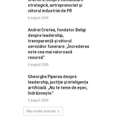
strategică, antreprenoriat și
viitorul industriei de PR
6 august 2026
Andrei Cristea, fondator Beligi
despre leadership,
transparență și viitorul
serviciilor funerare: „Încrederea
este cea mai valoroasă
resursă”
6 august 2026
Gheorghe Piperea despre
leadership, justiție și inteligența
artificială: „Nu te teme de eșec,
îndrăznește.”
5 august 2026
Mai multe articole