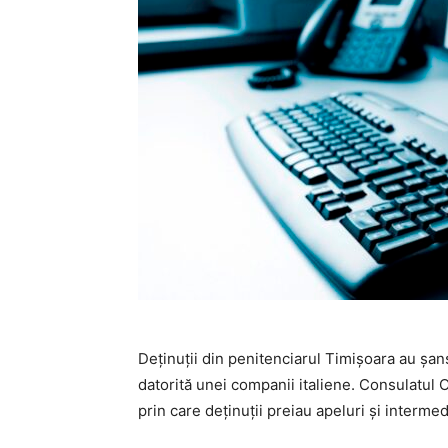
Deținuții din penitenciarul Timișoara au șans
datorită unei companii italiene. Consulatul O
prin care deținuții preiau apeluri și intermed