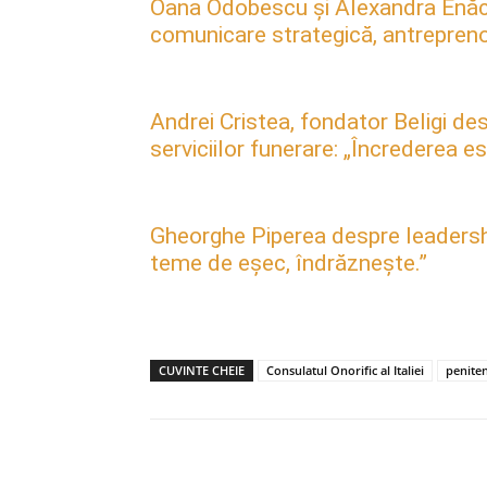
Oana Odobescu și Alexandra Enăc
comunicare strategică, antreprenori
Andrei Cristea, fondator Beligi des
serviciilor funerare: „Încrederea 
Gheorghe Piperea despre leadership, 
teme de eșec, îndrăznește.”
CUVINTE CHEIE
Consulatul Onorific al Italiei
peniten