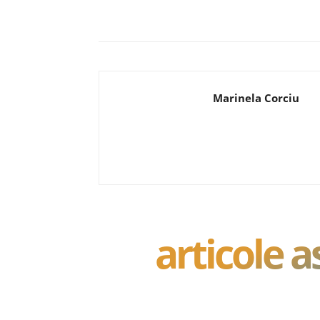
Acțiune
Marinela Corciu
articole 