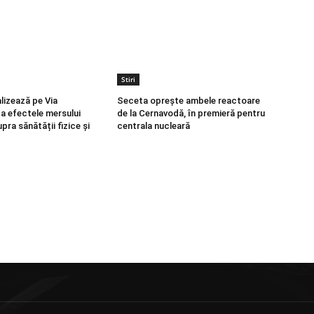
Stiri
lizează pe Via
Seceta oprește ambele reactoare
ca efectele mersului
de la Cernavodă, în premieră pentru
pra sănătății fizice și
centrala nucleară