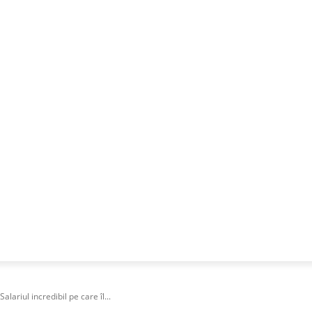
NESS
FRACTIONAL
SPECIAL GUEST
PUBLICITATE
lariul incredibil pe care îl...