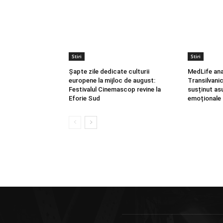
Stiri
Stiri
Șapte zile dedicate culturii
MedLife ana
europene la mijloc de august:
Transilvani
Festivalul Cinemascop revine la
susținut asu
Eforie Sud
emoționale