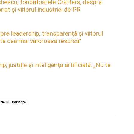
hescu, fondatoarele Crafters, despre
at și viitorul industriei de PR
pre leadership, transparență și viitorul
este cea mai valoroasă resursă”
justiție și inteligența artificială: „Nu te
ciarul Timișoara