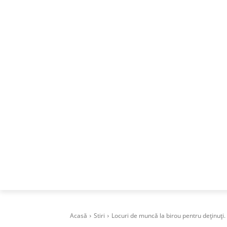
ACASA
DESPRE
CAREERS
BUSI
Acasă
Stiri
Locuri de muncă la birou pentru deținuți. Sa