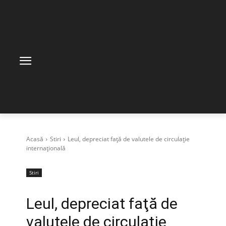
Acasă
Stiri
Leul, depreciat faţă de valutele de circulaţie
internaţională
Stiri
Leul, depreciat faţă de
valutele de circulaţie