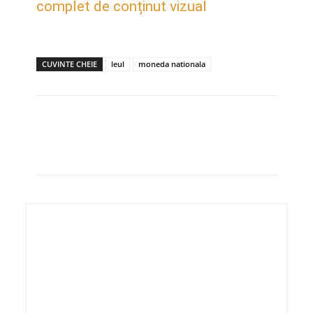
complet de conținut vizual
CUVINTE CHEIE
leul
moneda nationala