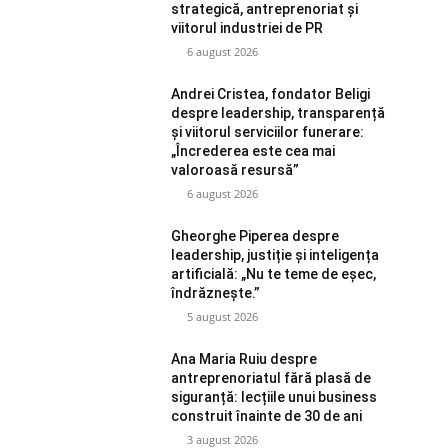
strategică, antreprenoriat și
viitorul industriei de PR
6 august 2026
Andrei Cristea, fondator Beligi
despre leadership, transparență
și viitorul serviciilor funerare:
„Încrederea este cea mai
valoroasă resursă”
6 august 2026
Gheorghe Piperea despre
leadership, justiție și inteligența
artificială: „Nu te teme de eșec,
îndrăznește.”
5 august 2026
Ana Maria Ruiu despre
antreprenoriatul fără plasă de
siguranță: lecțiile unui business
construit înainte de 30 de ani
3 august 2026